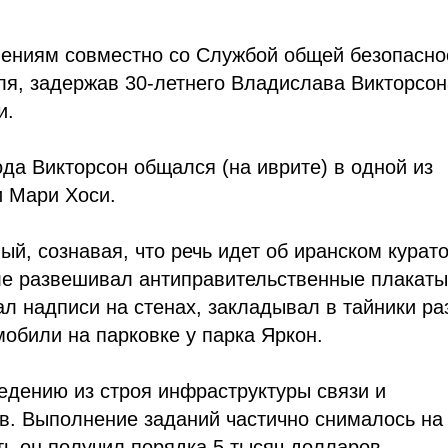
лениям совместно со Службой общей безопасно
ля, задержав 30-летнего Владислава Викторсон
и.
года Викторсон общался (на иврите) в одной из
и Мари Хоси.
й, сознавая, что речь идет об иранском курато
ле развешивал антиправительственные плакаты
ал надписи на стенах, закладывал в тайники р
обили на парковке у парка Яркон.
едению из строя инфраструктуры связи и
в. Выполнение заданий частично снималось на
ть он получил порядка 5 тысяч долларов.