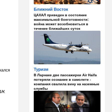
Вашингтон нажал на паузу:
США настойчиво попросили
Ближний Восток
Израиль сбавить обороты в
Ливане
ЦАХАЛ приведен в состояние
максимальной боеготовности:
18:15
Культура
война может возобновиться в
течение ближайших суток
30 лет российско-
израильскому альманаху
еврейской культуры
17:47
Израиль
На маленьком плоту: отдых
на Кинерете едва не
закончился трагедией
Туризм
кался
17:26
Израиль
В Ларнаке две пассажирки Air Haifa
потеряли сознание в самолете -
Отставить панику: в Тель-
компания свалила вину на наземные
Авиве все спокойно
службы
א,
16:46
Ближний Восток
Человек-невидимка: в
высших эшелонах власти
Ирана поползли тревожные