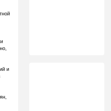
несмотря на вложенные
миллиарды
тной
21:56
Ближний Восток
Вывести войска: ливанцы
уповают на будущие
израильские выборы
ти
21:45
Мнения
И еще про Иран…
но,
21:21
Общество
Главное забыл: летевший в
Израиль рейс оказался под
ий и
угрозой
в
20:50
Израиль
Как будто знал: известного
израильского певца и поэта
ян,
раздавил собственный
автомобиль