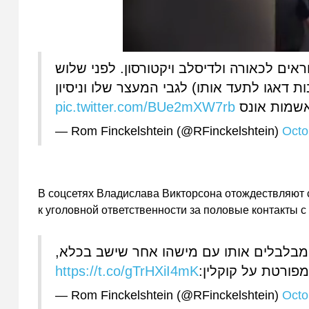
אים לכאורה ולדיסלב ויקטורסון. לפני שלוש
דאגו לתעד אותו) לגבי המעצר שלו וניסיון
pic.twitter.com/BUe2mXW7rb
שמות אונס
— Rom Finckelshtein (@RFinckelshtein)
Octo
В соцсетях Владислава Викторсона отождествляют 
к уголовной ответственности за половые контакты с
 ומבלבלים אותו עם מישהו אחר שישב בכלא
https://t.co/gTrHXiI4mK
 מפורטת על קוקלין
— Rom Finckelshtein (@RFinckelshtein)
Octo