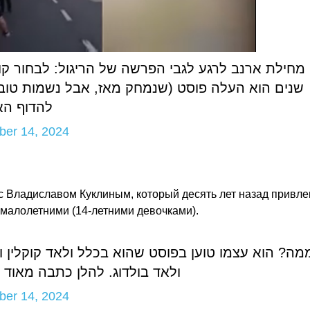
מחילת ארנב לרגע לגבי הפרשה של הריגול: לבחור קור
שנים הוא העלה פוסט (שנמחק מאז, אבל נשמות טובות 
להדוף הא
ber 14, 2024
с Владиславом Куклиным, который десять лет назад привле
 малолетними (14-летними девочками).
ממה? הוא עצמו טוען בפוסט שהוא בכלל ולאד קוקלין
ולאד בולדוג. להלן כתבה מאוד:
ber 14, 2024