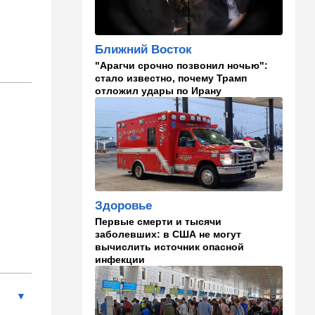
слухи
16:20
Общество
Ближний Восток
Помогите найти: пропала
"Арагчи срочно позвонил ночью":
Мария из Димоны
стало известно, почему Трамп
отложил удары по Ирану
15:45
Ближний Восток
В противовес Израилю и
Ирану: три мусульманские
страны объединились в
"исламский НАТО"
15:25
Общество
"Общие культурные коды":
Здоровье
русские дети вместе с
палестинскими строят
Первые смерти и тысячи
"новую модель ООН"
заболевших: в США не могут
вычислить источник опасной
инфекции
14:55
Израиль
В Израиле опасаются атак
дронов изнутри страны