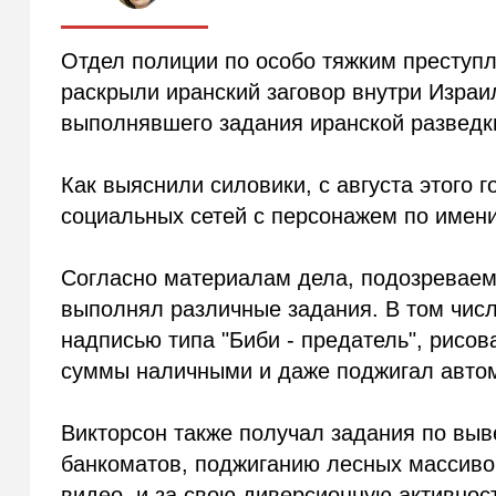
Отдел полиции по особо тяжким преступ
раскрыли иранский заговор внутри Израи
выполнявшего задания иранской разведк
Как выяснили силовики, с августа этого 
социальных сетей с персонажем по имен
Согласно материалам дела, подозреваемы
выполнял различные задания. В том чис
надписью типа "Биби - предатель", рисов
суммы наличными и даже поджигал автом
Викторсон также получал задания по выв
банкоматов, поджиганию лесных массиво
видео, и за свою диверсионную активнос