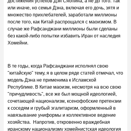
достижения успехов Дэн Сяопина, а не до того. Так
или иначе, но семья Дэна, включая его дочь, зятя и
множество прихлебателей, заработали миллионы
после того, как Китай распрощался с маоизмом. В
случае же Рафсанджани миллионы были сделаны
без какой-либо попытки избавить Иран от наследия
Хомейни.
В те годы, когда Рафсанджани исполнял свою
"китайскую" тему, я в целом ряде статей отмечал, что
модель Дэна не применима к Исламской
Республике. В Китае маоизм, несмотря на всю свою
"причудливость", все же был мощной идеологией,
сочетающей национализм, ксенофобские претензии
к соседям и грубый эгалитаризм, оформленный в
навязывание униформы и коллективное ведение
хозяйства. Напротив, откровенно враждебная
иранскому национализму хомейнистская идеология