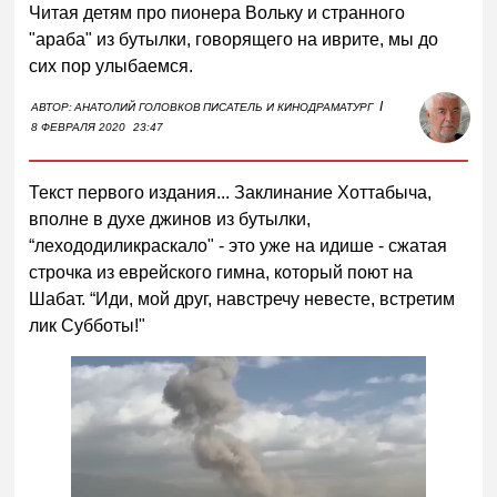
Читая детям про пионера Вольку и странного
"араба" из бутылки, говорящего на иврите, мы до
сих пор улыбаемся.
I
АВТОР:
АНАТОЛИЙ ГОЛОВКОВ
ПИСАТЕЛЬ И КИНОДРАМАТУРГ
8 ФЕВРАЛЯ 2020
23:47
Текст первого издания... Заклинание Хоттабыча,
вполне в духе джинов из бутылки,
“лехододиликраскало" - это уже на идише - сжатая
строчка из еврейского гимна, который поют на
Шабат. “Иди, мой друг, навстречу невесте, встретим
лик Субботы!"