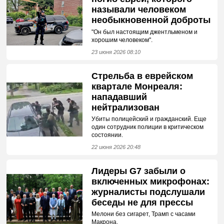
называли человеком
необыкновенной доброты
"Он был настоящим джентльменом и
хорошим человеком".
23 июня 2026 08:10
Стрельба в еврейском
квартале Монреаля:
нападавший
нейтрализован
Убиты полицейский и гражданский. Еще
один сотрудник полиции в критическом
состоянии.
22 июня 2026 20:48
Лидеры G7 забыли о
включенных микрофонах:
журналисты подслушали
беседы не для прессы
Мелони без сигарет, Трамп с часами
Макрона.