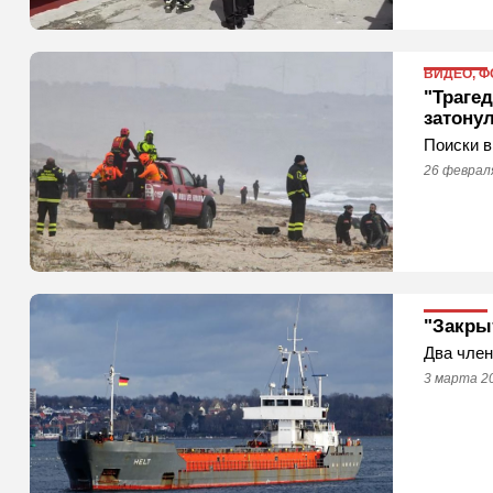
ВИДЕО, Ф
"Трагед
затону
Поиски 
26 февраля
"Закры
Два член
3 марта 2