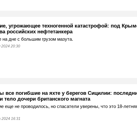
ие, угрожающее техногенной катастрофой: под Кры
два российских нефтетанкера
 на дне с большим грузом мазута.
 2024 20:30
ы все погибшие на яхте у берегов Сицилии: последн
и тело дочери британского магната
е еще не проводилось, но спасатели уверены, что это 18-летня
 2024 16:31