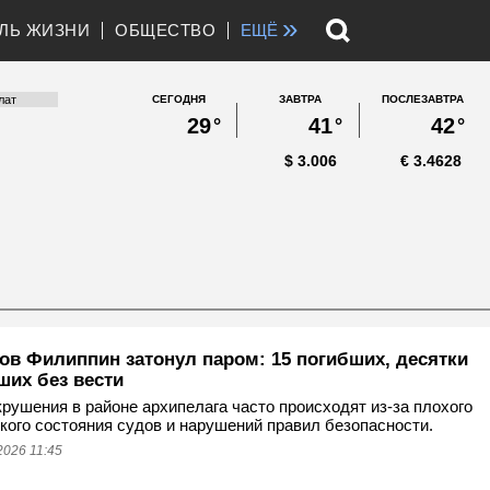
»
ЛЬ ЖИЗНИ
ОБЩЕСТВО
ЕЩЁ
СЕГОДНЯ
ЗАВТРА
ПОСЛЕЗАВТРА
29
°
41
°
42
°
$
3.006
€
3.4628
гов Филиппин затонул паром: 15 погибших, десятки
ших без вести
рушения в районе архипелага часто происходят из‑за плохого
кого состояния судов и нарушений правил безопасности.
2026 11:45