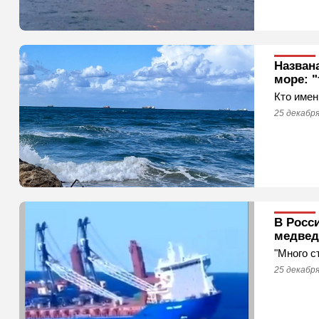
Назван
море: "
Кто имен
25 декабря
В Росс
медвед
"Много с
25 декабря