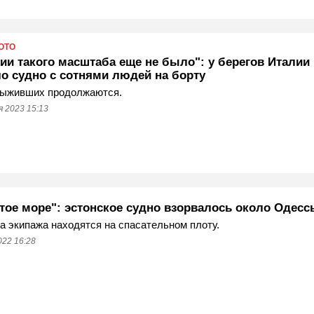
ОТО
ии такого масштаба еще не было": у берегов Италии
ло судно с сотнями людей на борту
выживших продолжаются.
 2023 15:13
тое море": эстонское судно взорвалось около Одесс
а экипажа находятся на спасательном плоту.
022 16:28