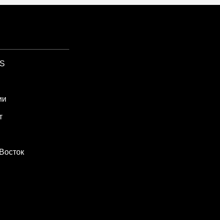
SS
ии
т
Восток