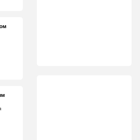
мом
им
я