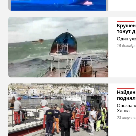
Крушен
тонут 
Один уже
15 декабря
Найден
поднял
Опознани
Ханна.
23 августа