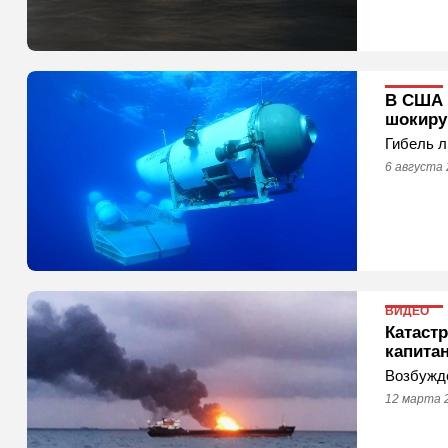
В США 
шокиру
Гибель л
6 августа 
ВИДЕО
Катаст
капита
Возбужде
12 марта 