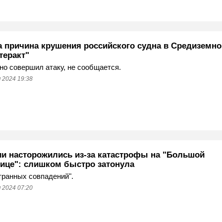
а причина крушения российского судна в Средиземн
теракт"
но совершил атаку, не сообщается.
 2024 19:38
ии насторожились из-за катастрофы на "Большой
ице": слишком быстро затонула
транных совпадений".
 2024 07:20