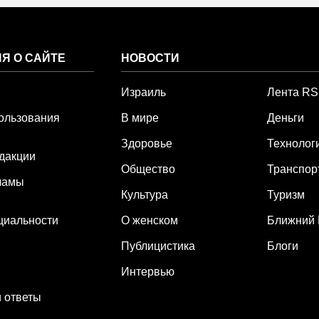
Я О САЙТЕ
НОВОСТИ
Израиль
Лента R
ользования
В мире
Деньги
Здоровье
Технолог
дакции
Общество
Транспор
ламы
Культура
Туризм
циальности
О женском
Ближний 
Публицистика
Блоги
Интервью
 ответы