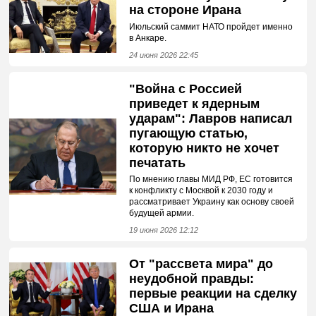
на стороне Ирана
Июльский саммит НАТО пройдет именно
в Анкаре.
24 июня 2026 22:45
"Война с Россией
приведет к ядерным
ударам": Лавров написал
пугающую статью,
которую никто не хочет
печатать
По мнению главы МИД РФ, ЕС готовится
к конфликту с Москвой к 2030 году и
рассматривает Украину как основу своей
будущей армии.
19 июня 2026 12:12
От "рассвета мира" до
неудобной правды:
первые реакции на сделку
США и Ирана