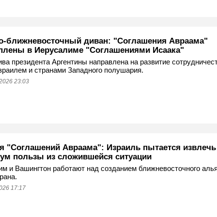
о-ближневосточный диван: "Соглашения Авраама"
плены в Иерусалиме "Соглашениями Исаака"
ва президента Аргентины направлена на развитие сотрудничес
раилем и странами Западного полушария.
2026 23:03
я "Соглашений Авраама": Израиль пытается извлечь
ум пользы из сложившейся ситуации
м и Вашингтон работают над созданием ближневосточного аль
рана.
026 17:17