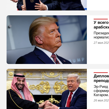
У всег
арабск
Президен
нормализ
27 мая 202
Диплом
препод
Эр-Рияд 
сформиро
Катаром.
26 мая 202