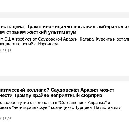
о есть цена: Трамп неожиданно поставил либеральны
им странам жесткий ультиматум
т США требует от Саудовской Аравии, Катара, Кувейта и оста
ации отношений с Израилем.
6 23:13
атический коллапс? Саудовская Аравия может
нести Трампу крайне неприятный сюрприз
способен утий от членства в "Соглашениях Авраама" и
вать "антиизраильскую" коалицию с Турцией, Пакистаном и
6 16:36