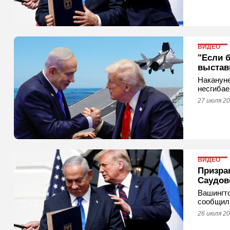
ВИДЕО
"Если 
выстави
Накануне
несгибае
27 июля 20
ВИДЕО
Призра
Саудов
Вашингто
сообщил
26 июля 20