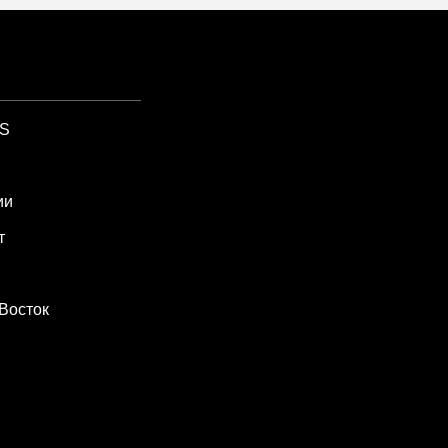
SS
ии
т
Восток