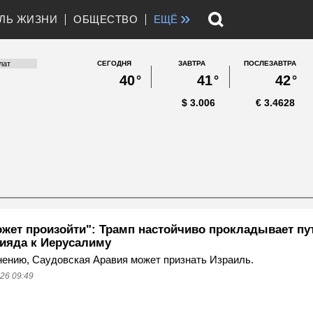
»
ЛЬ ЖИЗНИ
ОБЩЕСТВО
ЕЩЁ
СЕГОДНЯ
ЗАВТРА
ПОСЛЕЗАВТРА
40
°
41
°
42
°
$
3.006
€
3.4628
ожет произойти": Трамп настойчиво прокладывает пу
Рияда к Иерусалиму
нению, Саудовская Аравия может признать Израиль.
26 09:49