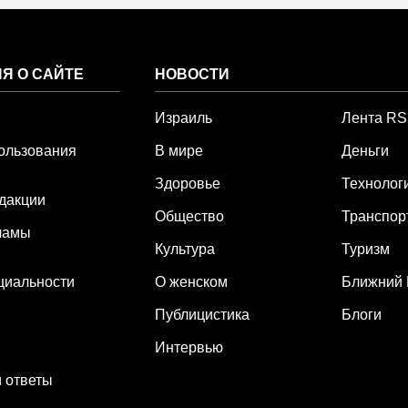
Я О САЙТЕ
НОВОСТИ
Израиль
Лента R
ользования
В мире
Деньги
Здоровье
Технолог
дакции
Общество
Транспор
ламы
Культура
Туризм
циальности
О женском
Ближний 
Публицистика
Блоги
Интервью
 ответы