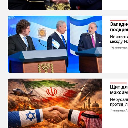
Западн
подкре
Инициати
между Из
19 апреля 
Щит дл
максим
Иерусали
против И
1 апреля 2