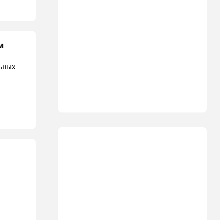
м
льных