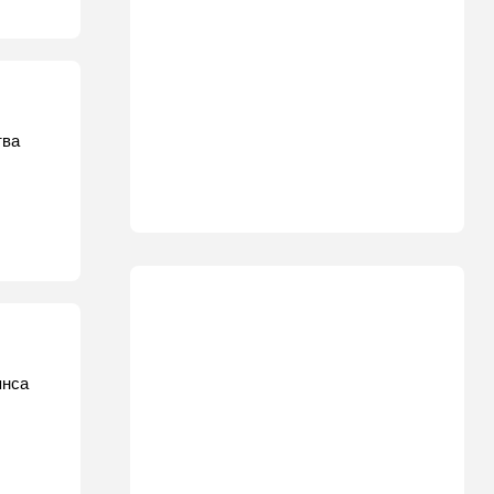
тва
янса