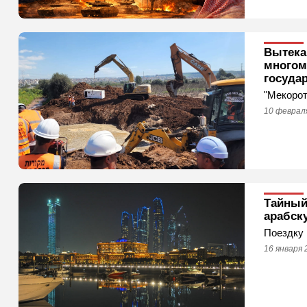
Вытека
многом
госуда
"Мекорот
10 февраля
Тайный
арабск
Поездку 
16 января 