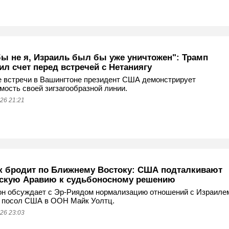
бы не я, Израиль был бы уже уничтожен": Трамп
л счет перед встречей с Нетаниягу
 встречи в Вашингтоне президент США демонстрирует
мость своей зигзагообразной линии.
26 21:21
к бродит по Ближнему Востоку: США подталкивают
скую Аравию к судьбоносному решению
н обсуждает с Эр-Риядом нормализацию отношений с Израиле
 посол США в ООН Майк Уолтц.
26 23:03