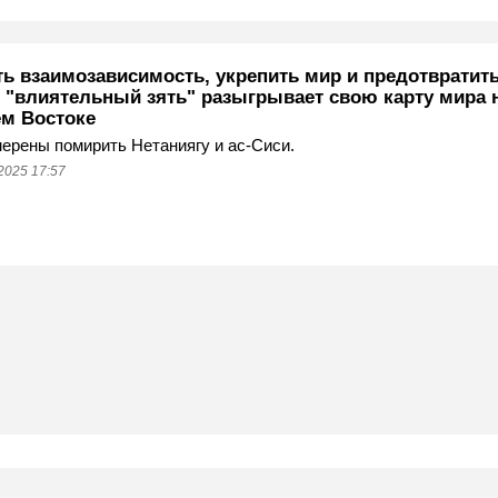
ть взаимозависимость, укрепить мир и предотвратит
: "влиятельный зять" разыгрывает свою карту мира 
м Востоке
рены помирить Нетаниягу и ас-Сиси.
2025 17:57