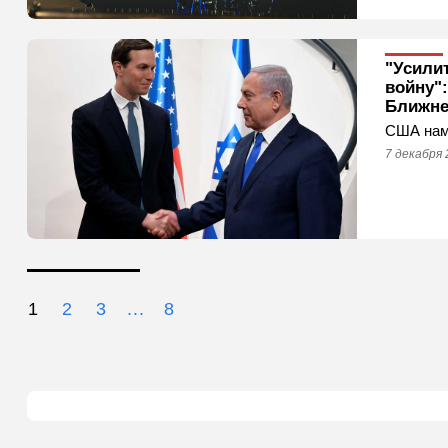
"Усили
войну"
Ближне
США наме
7 декабря 
1
2
3
...
8