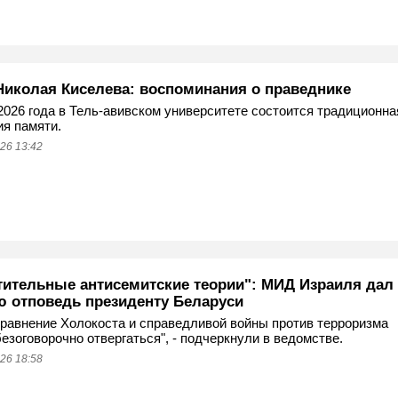
Николая Киселева: воспоминания о праведнике
2026 года в Тель-авивском университете состоится традиционна
я памяти.
26 13:42
тительные антисемитские теории": МИД Израиля дал
ю отповедь президенту Беларуси
равнение Холокоста и справедливой войны против терроризма
езоговорочно отвергаться", - подчеркнули в ведомстве.
26 18:58