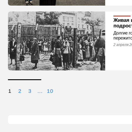
Живая 
подрос
Долгие г
пережито
2 апреля 2
1
2
3
...
10