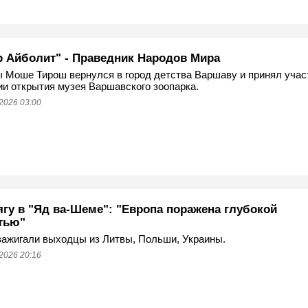
р Айболит" - Праведник Народов Мира
Моше Тирош вернулся в город детства Варшаву и принял учас
и открытия музея Варшавского зоопарка.
2026 03:00
ягу в "Яд ва-Шеме": "Европа поражена глубокой
тью"
ажигали выходцы из Литвы, Польши, Украины.
2026 20:16