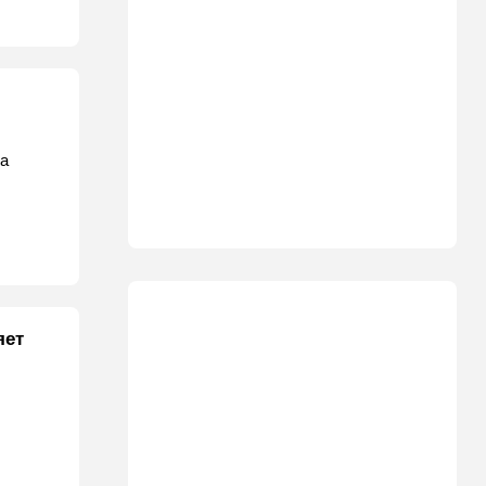
ка
яет