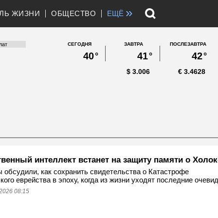
»
ЛЬ ЖИЗНИ
ОБЩЕСТВО
ЕЩЁ
СЕГОДНЯ
ЗАВТРА
ПОСЛЕЗАВТРА
40
°
41
°
42
°
$
3.006
€
3.4628
твенный интеллект встанет на защиту памяти о Холок
 обсудили, как сохранить свидетельства о Катастрофе
кого еврейства в эпоху, когда из жизни уходят последние очеви
2026 08:15