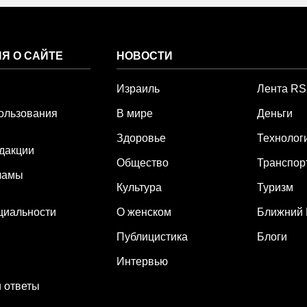
Я О САЙТЕ
НОВОСТИ
Израиль
Лента R
ользования
В мире
Деньги
Здоровье
Технолог
дакции
Общество
Транспор
ламы
Культура
Туризм
циальности
О женском
Ближний 
Публицистика
Блоги
Интервью
 ответы