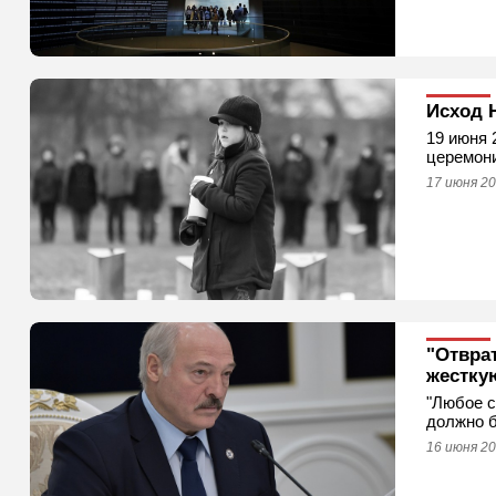
Исход 
19 июня 
церемони
17 июня 20
"Отвра
жестку
"Любое с
должно б
16 июня 20