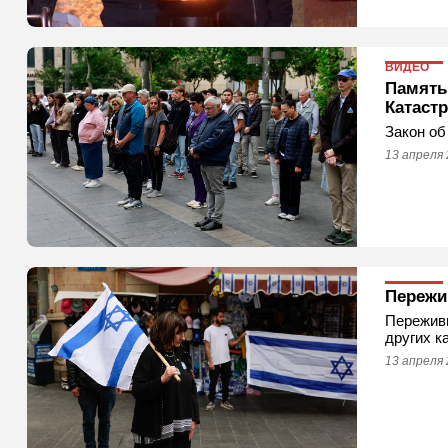
ВИДЕО
Память 
Катаст
Закон об
13 апреля 
Пережи
Пережив
других к
13 апреля 