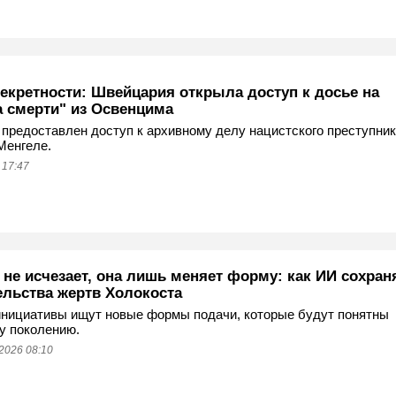
секретности: Швейцария открыла доступ к досье на
а смерти" из Освенцима
предоставлен доступ к архивному делу нацистского преступни
Менгеле.
 17:47
 не исчезает, она лишь меняет форму: как ИИ сохран
ельства жертв Холокоста
нициативы ищут новые формы подачи, которые будут понятны
у поколению.
2026 08:10