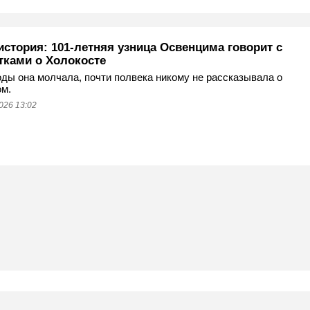
история: 101-летняя узница Освенцима говорит с
тками о Холокосте
оды она молчала, почти полвека никому не рассказывала о
м.
026 13:02