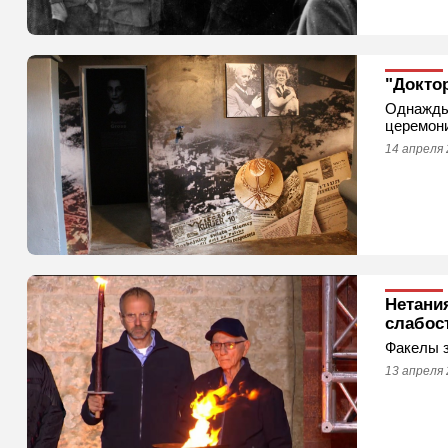
"Докто
Однажды 
церемони
14 апреля 
Нетани
слабос
Факелы з
13 апреля 