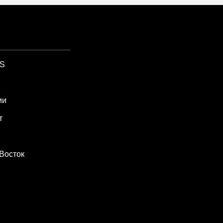
SS
ии
т
Восток