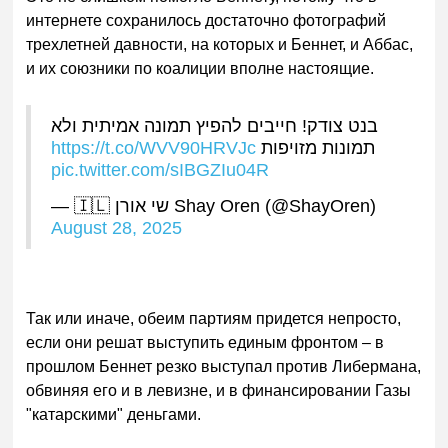
интернете сохранилось достаточно фотографий
трехлетней давности, на
которых и Беннет, и Аббас,
и их союзники по коалиции вполне настоящие.
בנט צודק! חייבים להפיץ תמונה אמיתית ולא
https://t.co/WVV90HRVJc
תמונות מזויפות
pic.twitter.com/sIBGZIu04R
— 🇮🇱 שי אורן Shay Oren (@ShayOren)
August 28, 2025
Так или инач
е, обеим партиям придется непросто,
если они решат выступить единым фронтом – в
прошлом Беннет резко выступал против Либермана,
обвиняя его и в левизне, и в финансировании Газы
"катарскими" деньгами.