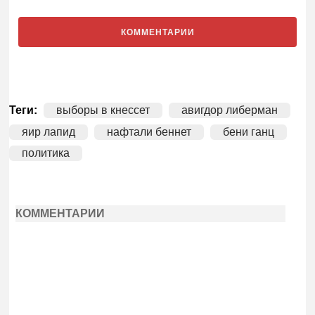
КОММЕНТАРИИ
Теги:
выборы в кнессет
авигдор либерман
яир лапид
нафтали беннет
бени ганц
политика
КОММЕНТАРИИ