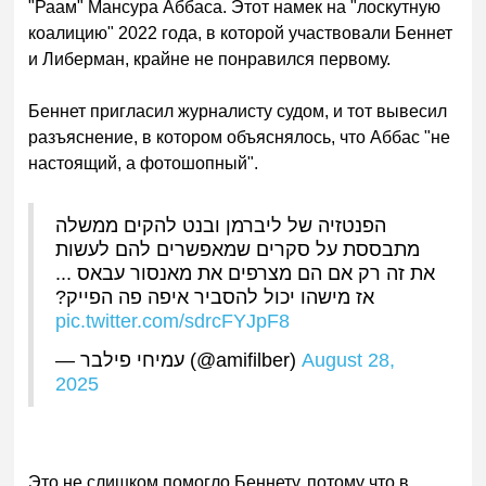
"Раам" Мансура Аббаса. Этот намек на "лоскутную
коалицию" 2022 года, в которой участвовали Беннет
и Либерман, крайне не понравился первому.
Беннет пригласил журналисту судом, и тот вывесил
разъяснение, в котором объяснялось, что Аббас "не
настоящий, а фотошопн
ый".
הפנטזיה של ליברמן ובנט להקים ממשלה
מתבססת על סקרים שמאפשרים להם לעשות
את זה רק אם הם מצרפים את מאנסור עבאס ...
אז מישהו יכול להסביר איפה פה הפייק?
pic.twitter.com/sdrcFYJpF8
— עמיחי פילבר (@amifilber)
August 28,
2025
Это не слиш
ком помогло Беннету, потому что в