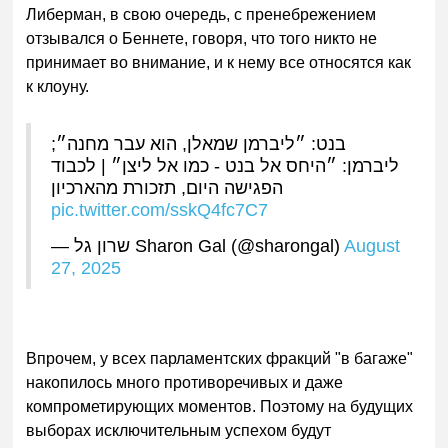
Либерман, в свою очередь, с пренебрежением
отзывался о Беннете, говоря, что того никто не
принимает во внимание, и к нему все относятся как
к к
лоуну.
בנט: ״ליברמן שמאלן, הוא עבר מחנה״;
ליברמן: ״היחס אל בנט - כמו אל ליצן״ | לכבוד
הפגישה היום, תזכורת מהארכיון
pic.twitter.com/sskQ4fc7C7
— שרון גל Sharon Gal (@sharongal)
August
27, 2025
Впрочем, у в
сех парламентских фракций "в багаже"
накопилось много противоречивых и даже
компрометирующих моментов. Поэтому на будущих
выборах исключительным успехом будут