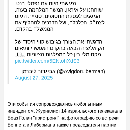
נפגשתי היום עם נפתלי בנט.
שוחחנו על איראן, המשך המלחמה בעזה,
המגעים לעסקת החטופים, סוגיית הגיוס
לצה״ל, הכלכלה, ועל הדרכים להחליף את
הממשלה בהקדם.
הדגשתי את הצורך בגיבוש קווי היסוד של
הקואליציה הבאה בהקדם האפשרי ותיאום
מקסימלי בין כל המפלגות הציוניות 🇮🇱
pic.twitter.com/5ENtohXdS3
— אביגדור ליברמן (@AvigdorLiberman)
August 27, 2025
Эти соб
ытия сопровождались любопытным
инцидентом. Журналист 14 израильского телеканала
Боаз Голан "пристроил" на фотографию со встречи
Беннета и Либермана также председателя партии