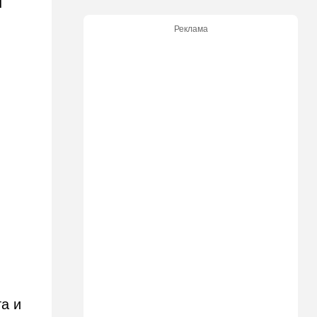
н
21:05
В мире
Реклама
Грузия во тьме: столица
страны парализована
20:54
Израиль
Замир побывал в Газе и
сделал заявления, которые
не понравятся в Вашингтоне
20:20
В мире
В Москве после взрыва в
ресторане Balzi Rossi тайно
похоронили генерала
20:00
Израиль
Полиция открыла огонь по
палестинской машине,
которая устроила опасные
ралли возле Мицпе-Иерихо
а и
19:25
Ближний Восток