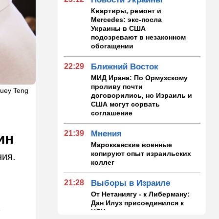
Квартиры, ремонт и
Mercedes: экс-посла
Украины в США
подозревают в незаконном
обогащении
22:29
Ближний Восток
МИД Ирана: По Ормузскому
проливу почти
Huey Teng
договорились, но Израиль и
США могут сорвать
соглашение
21:39
Мнения
ин
Марокканские военные
копируют опыт израильских
ния.
коллег
21:28
Выборы в Израиле
От Нетаниягу - к Либерману:
Дан Илуз присоединился к
а
НДИ