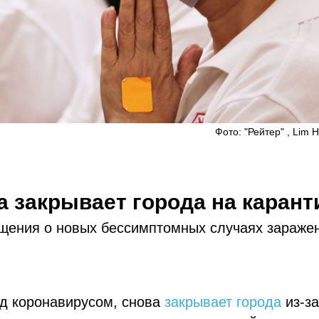
Фото: "Рейтер" , Lim 
а закрывает города на карант
щения о новых бессимптомных случаях зараже
ад коронавирусом, снова
закрывает города
из-з