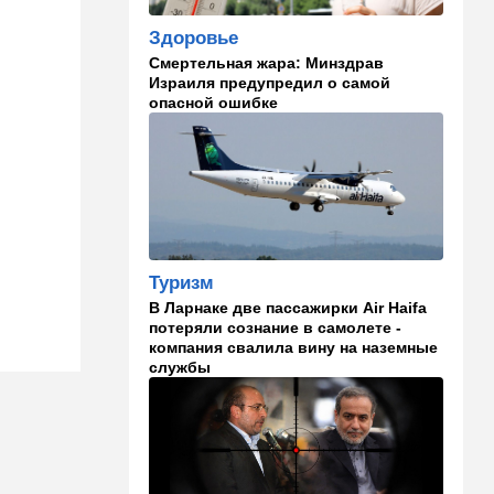
становится все страннее
Здоровье
Смертельная жара: Минздрав
14:37
В мире
Израиля предупредил о самой
Теперь и Куба заговорила о
опасной ошибке
геноциде, но Израиль в
данном случае ни при чем
14:18
Мнения
Почему этот поступок
смелый?
14:15
Здоровье
Туризм
Альцгеймер начинается не
В Ларнаке две пассажирки Air Haifa
там, где думали: ученые
потеряли сознание в самолете -
нашли возможный источник
компания свалила вину на наземные
болезни
службы
14:13
В мире
Палестинская
администрация проиграла
очередную судебную битву
в США