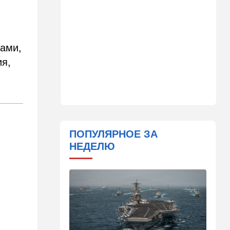
Важнейший совет
экспертов: это может спасти
вас и вашу семью от
стремительно
распространяющейся
вами,
угрозы
ия,
09:49
Мнения
Найдено некоторое решение
09:46
Новости Украины
605 дронов за ночь: в
Ярославле горит НПЗ,
ПОПУЛЯРНОЕ ЗА
пожары в Тверской и
НЕДЕЛЮ
Курской областях
09:15
В мире
Муравейник без самцов и
рабочих: ученые нашли
"общество одних королев"
09:02
Недвижимость