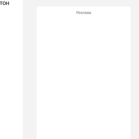
тон
13:45
В мире
Реклама
Помидоры научились
предупреждать соседей об
опасном вирусе
13:22
Стиль жизни
Что действительно помогает
пережить израильскую
жару, а что является мифом.
Разбираемся
12:52
Израиль
США суют Израилю палки в
колеса после гибели
военных в Ливане
12:46
Спорт
Иранский режим получил
удар по самолюбию -
публично, от женщин, из
Австралии
е