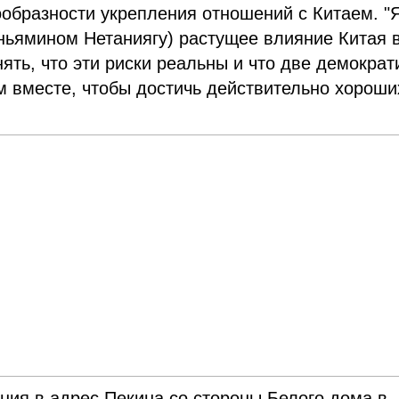
ообразности укрепления отношений с Китаем. "
ньямином Нетаниягу) растущее влияние Китая 
ять, что эти риски реальны и что две демокра
м вместе, чтобы достичь действительно хороши
ния в адрес Пекина со стороны Белого дома в