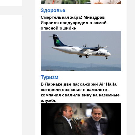
Здоровье
23:12
Новости Украины
Смертельная жара: Минздрав
Квартиры, ремонт и
Израиля предупредил о самой
Mercedes: экс-посла
опасной ошибке
Украины в США
подозревают в незаконном
обогащении
22:29
Ближний Восток
МИД Ирана: По Ормузскому
проливу почти
договорились, но Израиль и
Туризм
США могут сорвать
соглашение
В Ларнаке две пассажирки Air Haifa
потеряли сознание в самолете -
21:39
Мнения
компания свалила вину на наземные
службы
Марокканские военные
копируют опыт израильских
коллег
21:28
Выборы в Израиле
От Нетаниягу - к Либерману: