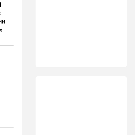
Я
11:49
Общество
в
11 лет в бегах: в Бен-
Гурионе арестован педофил,
тии —
орудовавший в Хайфе,
Крайот и Кирьят-Шмоне
х
11:35
Израиль
США и Израиль могут
перейти к беспрецедентному
оборонному партнерству
11:03
Общество
Найдено сильно
разложившееся тело:
поиски 23-летнего парня
приняли трагический оборот
10:32
Деньги
Где самые дешевые
продукты онлайн
09:57
Технологии