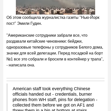
Об этом сообщила журналистка газеты "Нью-Йорк
пост" Эмили Гудин.
"Американские сотрудники забрали все, что
раздавали китайские чиновники: бейджи,
одноразовые телефоны у сотрудников Белого дома,
значки для всей делегации. Перед посадкой на борт
№1 все это собрали и бросили в контейнер у трапа",
- написала она.
American staff took everything Chinese
officials handed out - credentials, burner
phones from WH staff, pins for delegation -
collected them before we got on AF1 and
threw them in a bin at bottom at stairs.