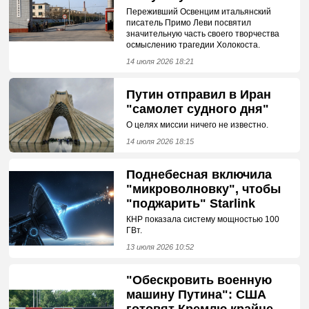
Переживший Освенцим итальянский
писатель Примо Леви посвятил
значительную часть своего творчества
осмыслению трагедии Холокоста.
14 июля 2026 18:21
Путин отправил в Иран
"самолет судного дня"
О целях миссии ничего не известно.
14 июля 2026 18:15
Поднебесная включила
"микроволновку", чтобы
"поджарить" Starlink
КНР показала систему мощностью 100
ГВт.
13 июля 2026 10:52
"Обескровить военную
машину Путина": США