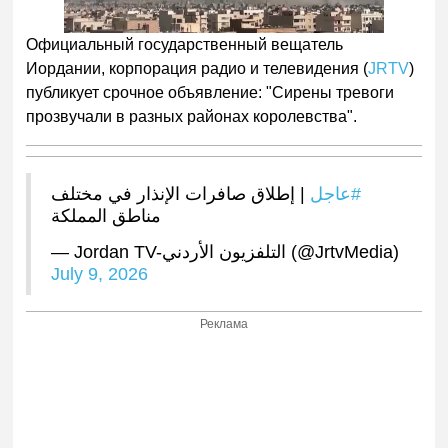
Официальный государственный вещатель
Иордании, корпорация радио и телевидения (
JRTV
)
публикует срочное объявление: "Сирены тревоги
прозвучали в разных районах королевства".
#عاجل
| إطلاق صافرات الإنذار في مختلف
مناطق المملكة
— Jordan TV-التلفزيون الأردني (@JrtvMedia)
July 9, 2026
Реклама