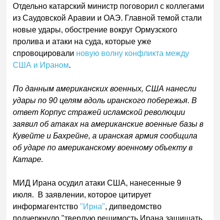
Отдельно катарский министр поговорил с коллегами
из Саудовской Аравии и ОАЭ. Главной темой стали
новые удары, обострение вокруг Ормузского
пролива и атаки на суда, которые уже
спровоцировали
новую волну конфликта между
США и Ираном
.
По данным американских военных, США нанесли
удары по 90 целям вдоль иранского побережья. В
ответ Корпус стражей исламской революции
заявил об атаках на американские военные базы в
Кувейте и Бахрейне, а иранская армия сообщила
об ударе по американскому военному объекту в
Катаре.
МИД Ирана осудил атаки США, нанесенные 9
июля. В заявлении, которое цитирует
информагентство
"Ирна"
, дипведомство
подчеркнуло "твердую решимость Ирана защищать