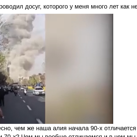
оводил досуг, которого у меня много лет как н
сно, чем же наша алия начала 90-х отличается
и 70-х? Чем мы вообще отличаемся и в чем мы