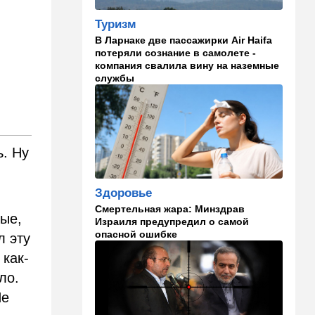
14:41
Ближний Восток
Туризм
Россия и Китай усиливают
В Ларнаке две пассажирки Air Haifa
поддержку Ирана: война с
потеряли сознание в самолете -
США меняет баланс сил
компания свалила вину на наземные
службы
14:18
Мнения
"Это ваше туда-сюда
страшно раздражает"
14:06
Транспорт
ь. Ну
Что изменилось в аэропорту
Бен-Гурион после войны:
новые правила,
Здоровье
безопасность и советы
Смертельная жара: Минздрав
пассажирам
тые,
Израиля предупредил о самой
опасной ошибке
л эту
13:58
Здоровье
 как-
Какие продукты помогают
легче переносить стресс:
ло.
что выяснили ученые
Не
13:47
Ближний Восток