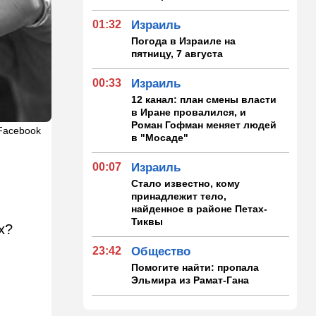
01:32
Израиль
Погода в Израиле на
пятницу, 7 августа
00:33
Израиль
12 канал: план смены власти
в Иране провалился, и
Роман Гофман меняет людей
Facebook
в "Мосаде"
00:07
Израиль
Стало известно, кому
принадлежит тело,
найденное в районе Петах-
Тиквы
х?
23:42
Общество
Помогите найти: пропала
Эльмира из Рамат-Гана
23:35
Мнения