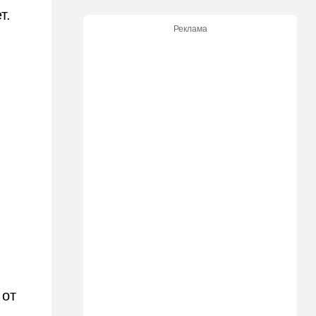
Безо всяких табу
ет.
Реклама
22:20
Израиль
Проживающий в России
израильтянин прямо с
самолета угодил в ШАБАК
21:48
Израиль
"Сумасшедшие рулят
психбольницей": новое
назначение в ООН вызвало
критику
21:24
Мнения
О му…ках, шаббате и
конституции…
20:20
Израиль
Маленькая девочка утонула
в Ашкелоне
 от
19:38
Выборы в Израиле