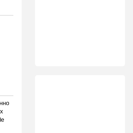
"Голосовать не за кого":
Эрдан и Эдельштейн
создали новую партию
18:42
В мире
Дело пошло: в Газе строят
базу для африканских
солдат, две дружественных
Израилю страны готовы
отправить контингент
18:27
Мнения
Открытое письмо министру
национальной безопасности
Итамару Бен-Гвиру
18:00
Транспорт
енно
Реформа общественного
их
транспорта в Израиле: что
изменится для пассажиров
Не
автобусов и поездов