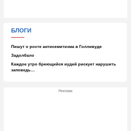
БЛОГИ
Пишут о росте антисемитизма в Голливуде
Задолбало
Каждое утро бреющийся иудей рискует нарушить
заповедь…
Реклама