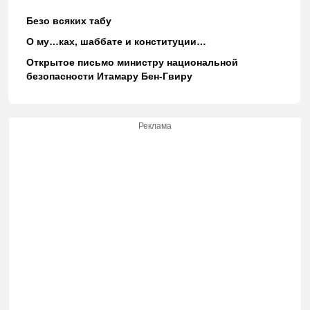
Безо всяких табу
О му…ках, шаббате и конституции…
Открытое письмо министру национальной
безопасности Итамару Бен-Гвиру
Реклама