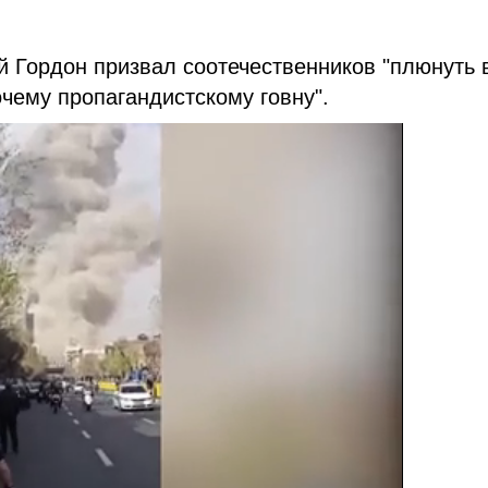
 Гордон призвал соотечественников "плюнуть 
очему пропагандистскому говну".