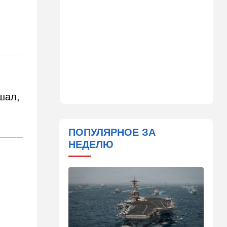
Важнейший совет
экспертов: это может спасти
вас и вашу семью от
стремительно
распространяющейся
угрозы
09:49
Мнения
Найдено некоторое решение
шал,
09:46
Новости Украины
605 дронов за ночь: в
Ярославле горит НПЗ,
ПОПУЛЯРНОЕ ЗА
пожары в Тверской и
НЕДЕЛЮ
Курской областях
09:15
В мире
Муравейник без самцов и
рабочих: ученые нашли
"общество одних королев"
09:02
Недвижимость