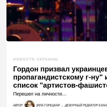
НОВОСТИ УКРАИНЫ
Гордон призвал украинце
пропагандистскому г-ну"
список "артистов-фашист
Перешел на личности...
АВТОР:
ЭЛЛА ГОРЕЦКАЯ
,
ДЕЖУРНЫЙ РЕДАКТОР 9 КА