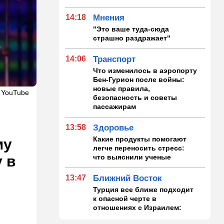
14:18
Мнения
"Это ваше туда-сюда
страшно раздражает"
14:06
Транспорт
Что изменилось в аэропорту
Бен-Гурион после войны:
новые правила,
 YouTube
безопасность и советы
пассажирам
13:58
Здоровье
Какие продукты помогают
му
легче переносить стресс:
что выяснили ученые
 в
13:47
Ближний Восток
Турция все ближе подходит
к опасной черте в
отношениях с Израилем:
провокационное заявление