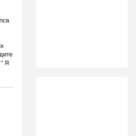
11:49
Общество
11 лет в бегах: в Бен-
Гурионе арестован педофил,
пса
орудовавший в Хайфе,
Крайот и Кирьят-Шмоне
11:35
Израиль
их
США и Израиль могут
идите
перейти к беспрецедентному
оборонному партнерству
" Я
11:03
Общество
Найдено сильно
разложившееся тело:
поиски 23-летнего парня
приняли трагический оборот
10:32
Деньги
Где самые дешевые
продукты онлайн
09:57
Технологии