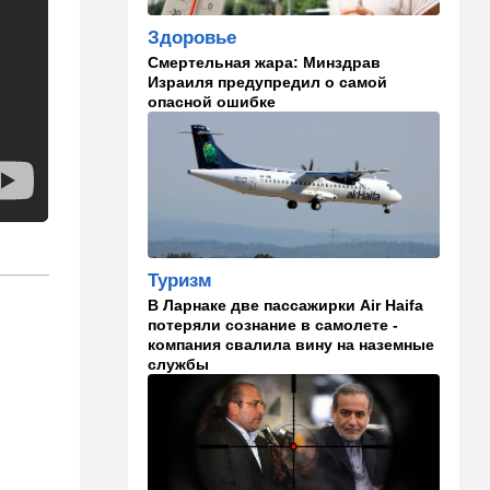
Здоровье
23:12
Новости Украины
Смертельная жара: Минздрав
Квартиры, ремонт и
Израиля предупредил о самой
Mercedes: экс-посла
опасной ошибке
Украины в США
подозревают в незаконном
обогащении
22:29
Ближний Восток
МИД Ирана: По Ормузскому
проливу почти
договорились, но Израиль и
Туризм
США могут сорвать
соглашение
В Ларнаке две пассажирки Air Haifa
потеряли сознание в самолете -
21:39
Мнения
компания свалила вину на наземные
службы
Марокканские военные
копируют опыт израильских
коллег
21:28
Выборы в Израиле
От Нетаниягу - к Либерману: