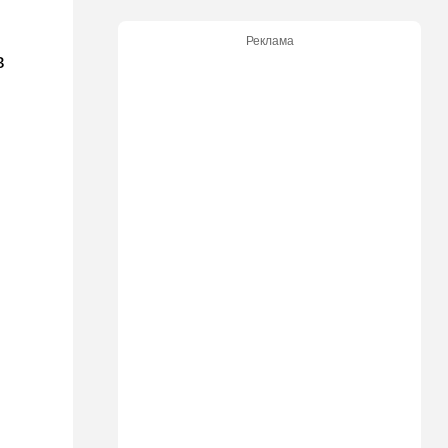
13:45
В мире
Реклама
Помидоры научились
в
предупреждать соседей об
опасном вирусе
13:22
Стиль жизни
Что действительно помогает
пережить израильскую
жару, а что является мифом.
Разбираемся
12:52
Израиль
США суют Израилю палки в
колеса после гибели
военных в Ливане
12:46
Спорт
Иранский режим получил
удар по самолюбию -
публично, от женщин, из
Австралии