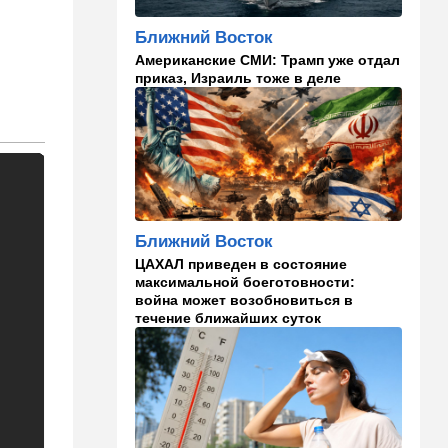
Налог на аренду в Израиле:
что обязан знать каждый
Ближний Восток
владелец квартиры
Американские СМИ: Трамп уже отдал
приказ, Израиль тоже в деле
09:01
В мире
Скандальная публикация
WP: один вопрос Трампа
поставил Хегсета в крайне
неудобное положение
01:30
Точка вкуса
Средиземноморская диета
Ближний Восток
оказалась полезна не только
для сердца
ЦАХАЛ приведен в состояние
максимальной боеготовности:
война может возобновиться в
01:03
Израиль
течение ближайших суток
Погода в Израиле на
четверг, 6 августа: в
некоторых районах
температура понизится
23:57
Мнения
Война на износ