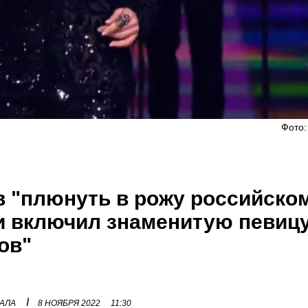
Фото:
в "плюнуть в рожу российско
 и включил знаменитую певицу
ов"
I
НАЛА
8 НОЯБРЯ 2022
11:30