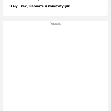
О му…ках, шаббате и конституции…
Реклама