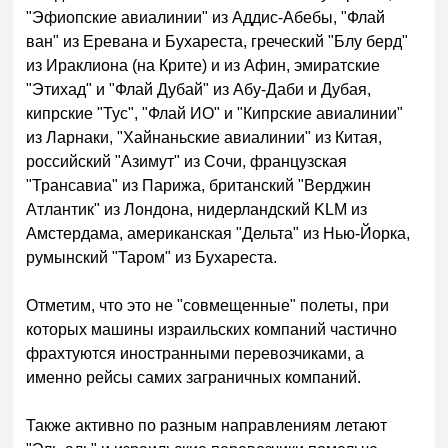
"Эфиопские авиалинии" из Аддис-Абебы, "Флай
ван" из Еревана и Бухареста, греческий "Блу берд"
из Ираклиона (на Крите) и из Афин, эмиратские
"Этихад" и "Флай Дубай" из Абу-Даби и Дубая,
кипрские "Тус", "Флай ИО" и "Кипрские авиалинии"
из Ларнаки, "Хайнаньские авиалинии" из Китая,
российский "Азимут" из Сочи, французская
"Трансавиа" из Парижа, британский "Верджин
Атлантик" из Лондона, нидерландский KLM из
Амстердама, американская "Дельта" из Нью-Йорка,
румынский "Таром" из Бухареста.
Отметим, что это не "совмещенные" полеты, при
которых машины израильских компаний частично
фрахтуются иностранными перевозчиками, а
именно рейсы самих заграничных компаний.
Также активно по разным направлениям летают