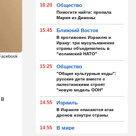
16:20
Общество
Помогите найти: пропала
Мария из Димоны
15:45
Ближний Восток
В противовес Израилю и
Ирану: три мусульманские
страны объединились в
"исламский НАТО"
Facebook
15:25
Общество
"Общие культурные коды":
русские дети вместе с
палестинскими строят
"новую модель ООН"
 в
14:55
Израиль
В Израиле опасаются атак
дронов изнутри страны
14:55
В мире
WSJ: загнанный в угол Путин