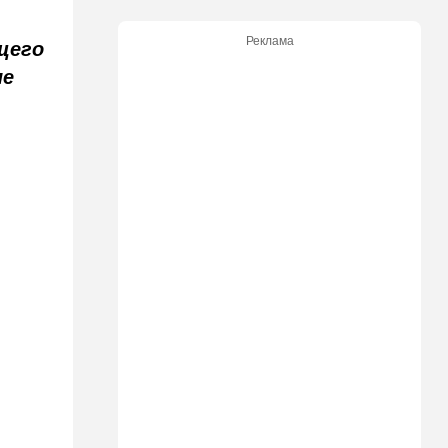
может испытать НАТО на
прочность
Реклама
щего
14:10
В мире
ые
Заложники Сеуты: почему
марокканские подростки не
могут вернуться домой
14:09
Мнения
Несколько минут между
воем сирены и ударом
13:35
В мире
Полное затмение — не для
Израиля: куда ехать за
редким зрелищем 12 августа
12:40
В мире
Этна разбушевалась:
Сицилия закрыла один из
аэропортов. ВИДЕО