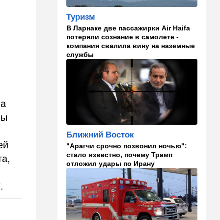
поколения
Туризм
07:50
Ближний Восток
В Ларнаке две пассажирки Air Haifa
потеряли сознание в самолете -
Стоп Израилю, стоп
компания свалила вину на наземные
Америке: в Иране готовят
службы
законопроект по Ормузу
07:20
Технологии
Прощай, Nvidia? Маск
запускает гигантскую
ла
фабрику компьютерного
"железа"
ны
06:40
Туризм
Ближний Восток
ей
Какие авиакомпании
"Арагчи срочно позвонил ночью":
возвращаются в Израиль, а
стало известно, почему Трамп
та,
кто снова отменил рейсы
отложил удары по Ирану
05:00
Транспорт
.
Кто лучше - "китайцы",
"корейцы" или "японцы"?
Разбираемся