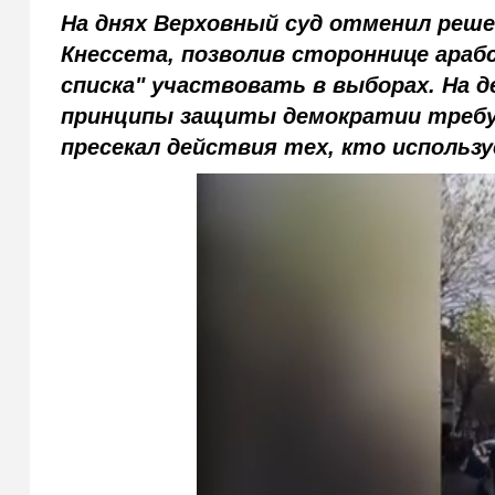
На днях Верховный суд отменил реш
Кнессета, позволив стороннице арабс
списка" участвовать в выборах. На де
принципы защиты демократии требу
пресекал действия тех, кто использ