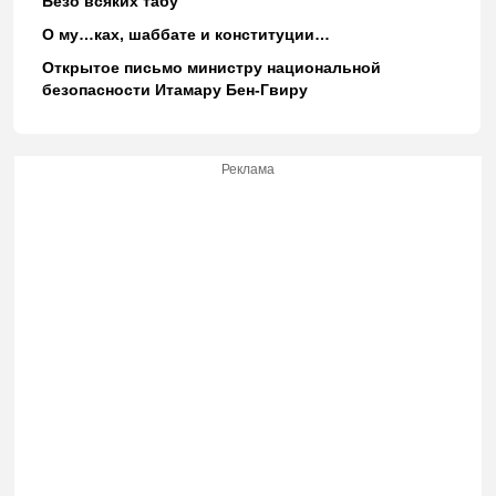
Безо всяких табу
О му…ках, шаббате и конституции…
Открытое письмо министру национальной
безопасности Итамару Бен-Гвиру
Реклама