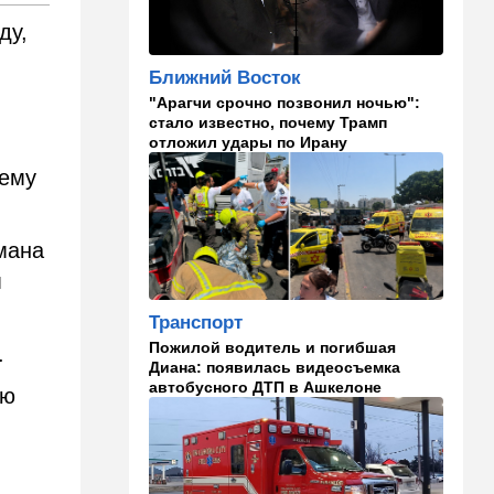
21:56
Ближний Восток
ду,
Вывести войска: ливанцы
уповают на будущие
израильские выборы
Ближний Восток
"Арагчи срочно позвонил ночью":
21:45
Мнения
стало известно, почему Трамп
отложил удары по Ирану
И еще про Иран…
нему
21:21
Общество
Главное забыл: летевший в
Израиль рейс оказался под
мана
угрозой
м
20:50
Израиль
Транспорт
Как будто знал: известного
израильского певца и поэта
Пожилой водитель и погибшая
х.
раздавил собственный
Диана: появилась видеосъемка
автомобиль
автобусного ДТП в Ашкелоне
ою
20:37
Публицистика
Цена "эффективности":
почему новые правила ПДД