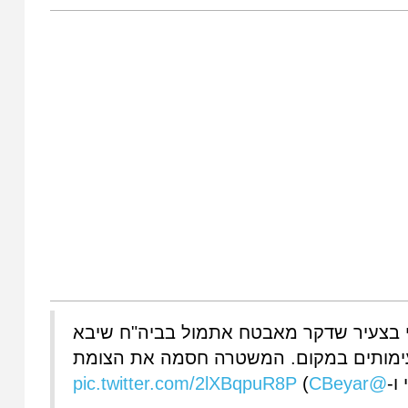
ירי בצעיר שדקר מאבטח אתמול בביה"ח שיבא
 עימותים במקום. המשטרה חסמה את הצומת
pic.twitter.com/2lXBqpuR8P
)
@CBeyar
(ו