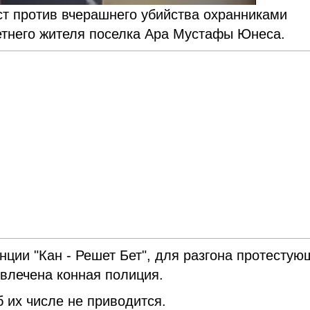
ст против вчерашнего убийства охранниками
етнего жителя поселка Ара Мустафы Юнеса.
ции "Кан - Решет Бет", для разгона протестую
ивлечена конная полиция.
 их числе не приводится.