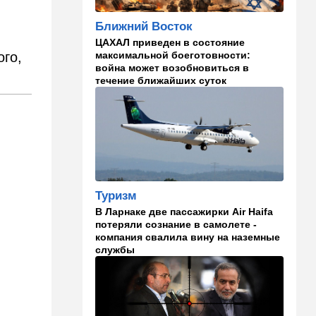
23:57
Мнения
Ближний Восток
Страсть к творчеству
ЦАХАЛ приведен в состояние
максимальной боеготовности:
ого,
23:20
В мире
война может возобновиться в
течение ближайших суток
"Нью-Йорк таймс"
опубликовал новый поклеп
на Израиль, рассердив
генконсула
22:52
В мире
И грянул Грэм: Сенат США
одобрил ужесточение
санкций против России и
Туризм
Ирана
В Ларнаке две пассажирки Air Haifa
потеряли сознание в самолете -
22:33
Транспорт
компания свалила вину на наземные
службы
Почему Израиль до сих пор
не решил проблему пробок,
несмотря на вложенные
миллиарды