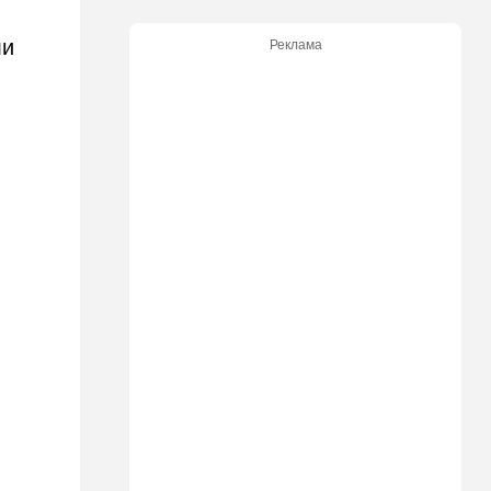
14:15
Мнения
Мы проиграли, но в
ли
Реклама
хорошей компании…
14:08
В мире
Неизвестный дрон залетел в
Болгарию - премьер-
министр сделал заявление
13:19
В мире
Школьник пришел на
экскурсию в концлагерь в
футболке с принтом
террористки — посетители
вызвали полицию
13:05
Ближний Восток
ООН обеспокоена:
ближневосточная страна на
пороге гражданской войны
12:20
В мире