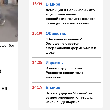
15:39
В мире
Деменция и Паркинсон - что
еще приписывают
российские политтехнологи
французским политикам
15:30
Общество
"Веселый молочник"
больше не смеется:
 Решет бет
американский фермер-мем в
шоке
14:35
Израиль
И снова труп - возле
е
Реховота нашли тело
мужчины
14:15
В мире
 на
Новый удар по Японии: за
землетрясением юг страны
накрыл "Дельфин"