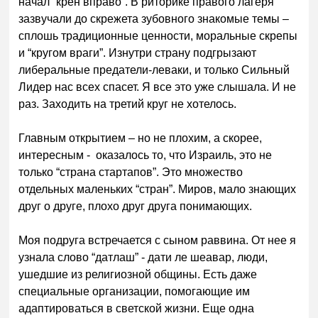
начал “крен вправо”. В риторике правого лагеря
зазвучали до скрежета зубовного знакомые темы –
сплошь традиционные ценности, моральные скрепы
и “кругом враги”. Изнутри страну подгрызают
либеральные предатели-леваки, и только Сильный
Лидер нас всех спасет. Я все это уже слышала. И не
раз. Заходить на третий круг не хотелось.
Главным открытием – но не плохим, а скорее,
интересным - оказалось то, что Израиль, это не
только “страна стартапов”. Это множество
отдельных маленьких “стран”. Миров, мало знающих
друг о друге, плохо друг друга понимающих.
Моя подруга встречается с сыном раввина. От нее я
узнала слово “датлаш” - дати ле шеавар, люди,
ушедшие из религиозной общины. Есть даже
специальные организации, помогающие им
адаптироваться в светской жизни. Еще одна