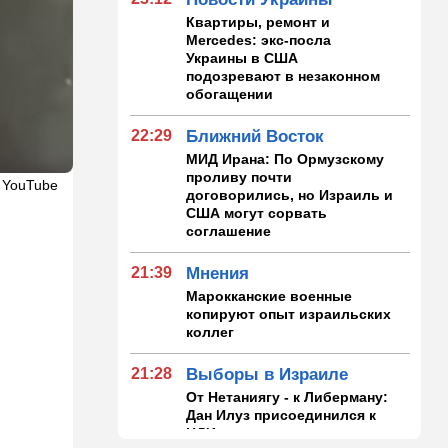
Квартиры, ремонт и
Mercedes: экс-посла
Украины в США
подозревают в незаконном
обогащении
22:29
Ближний Восток
МИД Ирана: По Ормузскому
проливу почти
 YouTube
договорились, но Израиль и
США могут сорвать
соглашение
21:39
Мнения
Марокканские военные
копируют опыт израильских
коллег
21:28
Выборы в Израиле
От Нетаниягу - к Либерману:
Дан Илуз присоединился к
НДИ