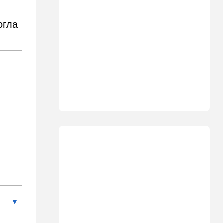
Что ни день, то новый план
по Ормузу: раскошелиться
придется Европе
огла
19:17
В мире
"Коммунист-неудачник" -
Трамп дал характеристику
антиизраильскому политику
из Мичигана
18:30
Мнения
Рекорд вопреки бойкотам
18:10
В мире
Схватилась за нож и пошла
резать мужчин: кровавая
атака в центре Лондона
17:25
Общество
"Я психиатрический" —
подозреваемый в убийстве
адвоката жалуется на
полицейских