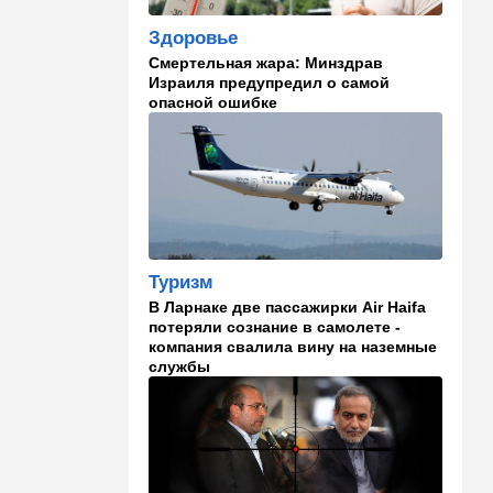
становится все страннее
Здоровье
Смертельная жара: Минздрав
14:37
В мире
Израиля предупредил о самой
Теперь и Куба заговорила о
опасной ошибке
геноциде, но Израиль в
данном случае ни при чем
14:18
Мнения
Почему этот поступок
смелый?
14:15
Здоровье
Туризм
Альцгеймер начинается не
В Ларнаке две пассажирки Air Haifa
там, где думали: ученые
потеряли сознание в самолете -
нашли возможный источник
компания свалила вину на наземные
болезни
службы
14:13
В мире
Палестинская
администрация проиграла
очередную судебную битву
в США