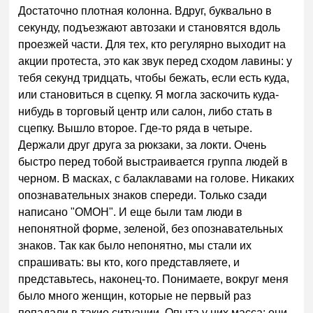
Достаточно плотная колонна. Вдруг, буквально в
секунду, подъезжают автозаки и становятся вдоль
проезжей части. Для тех, кто регулярно выходит на
акции протеста, это как звук перед сходом лавины: у
тебя секунд тридцать, чтобы бежать, если есть куда,
или становиться в сцепку. Я могла заскочить куда-
нибудь в торговый центр или салон, либо стать в
сцепку. Вышло второе. Где-то ряда в четыре.
Держали друг друга за рюкзаки, за локти. Очень
быстро перед тобой выстраивается группа людей в
черном. В масках, с балаклавами на голове. Никаких
опознавательных знаков спереди. Только сзади
написано "ОМОН". И еще были там люди в
непонятной форме, зеленой, без опознавательных
знаков. Так как было непонятно, мы стали их
спрашивать: вы кто, кого представляете, и
представьтесь, наконец-то. Понимаете, вокруг меня
было много женщин, которые не первый раз
попадали в такие ситуации. Опыта у них масса: они