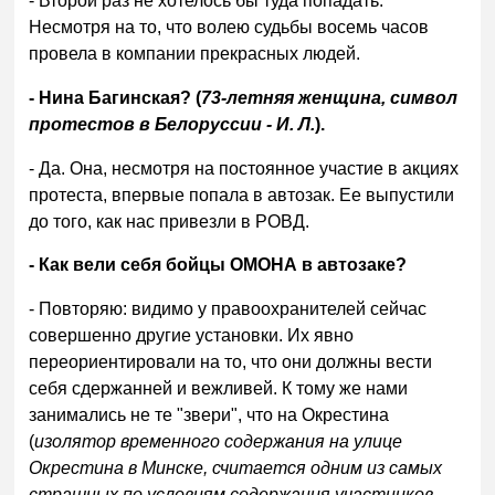
- Второй раз не хотелось бы туда попадать.
Несмотря на то, что волею судьбы восемь часов
провела в компании прекрасных людей.
- Нина Багинская? (
73-летняя женщина, символ
протестов в Белоруссии - И. Л.
).
- Да. Она, несмотря на постоянное участие в акциях
протеста, впервые попала в автозак. Ее выпустили
до того, как нас привезли в РОВД.
- Как вели себя бойцы ОМОНА в автозаке?
- Повторяю: видимо у правоохранителей сейчас
совершенно другие установки. Их явно
переориентировали на то, что они должны вести
себя сдержанней и вежливей. К тому же нами
занимались не те "звери", что на Окрестина
(
изолятор временного содержания на улице
Окрестина в Минске, считается одним из самых
страшных по условиям содержания участников