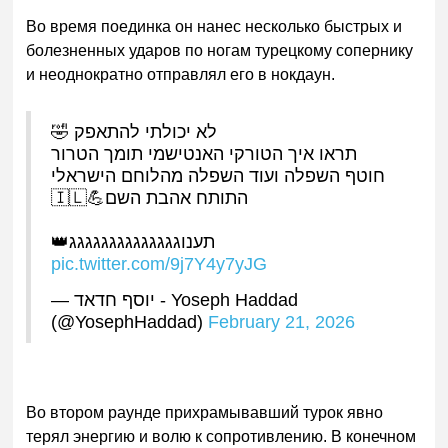
Во время поедин
ка он нанес несколько быстрых и
болезненных ударов по ногам турецкому сопернику
и неоднократно отправлял его в нокд
аун.
לא יכולתי להתאפק 🤣
תראו איך הטורקי האנטישמי תומך הטרור
חוטף השפלה ועוד השפלה מהלוחם הישראלי
התותח אהבת השם💪🇮🇱
תענוגגגגגגגגגגגגגג👑
pic.twitter.com/9j7Y4y7yJG
— יוסף חדאד - Yoseph Haddad
(@YosephHaddad)
February 21, 2026
Во втором раунде прихрам
ывавший турок явно
терял энергию и волю к сопротивлению. В конечном