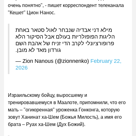
очень понятно", - пишет корреспондент телеканала
"Кешет" Цион На
нос.
מילא דני אבדיה שנבחר לאול סטאר באחת
הליגות הפופולריות בעולם אבל הסיקור הלא
פרופורציונלי לקרב הדי זניח של אהבת השם
גורדון מאד לא מובן.
— Zion Nanous (@zionnenko)
February 22,
2026
Из
раильскому бойцу, выросшему и
тренировавшемуся в Маалоте, припомнили, что его
мать – "огиюренная" уроженка Гонконга, которую
зовут Ханинат ха-Шем (Божья Милость), а имя его
брата – Руах ха-Шем (Дух Божий).