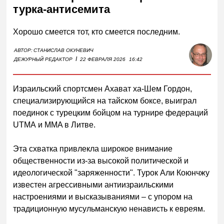
турка-антисемита
Хорошо смеется тот, кто смеется последним.
АВТОР:
СТАНИСЛАВ ОКУНЕВИЧ
I
ДЕЖУРНЫЙ РЕДАКТОР
22 ФЕВРАЛЯ 2026
16:42
Израильский спортсмен Ахават ха-Шем Гордон,
специализирующийся на тайском боксе, выиграл
поединок с турецким бойцом на турнире федераций
UTMA
и
MMA
в Литве.
Эта схватка привлекла широкое внимание
общественности из-за высокой политической и
идеологической "заряженности". Турок Али Коюнчжу
известен агрессивными антиизраильскими
настроениями и высказываниями – с упором на
традиционную мусульманскую ненависть к евреям.