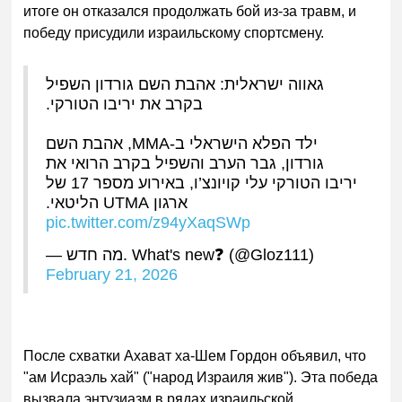
итоге он отказался продолжать бой из-за травм, и
победу присудили израильскому спортсмену.
גאווה ישראלית: אהבת השם גורדון השפיל
בקרב את יריבו הטורקי.
ילד הפלא הישראלי ב-MMA, אהבת השם
גורדון, גבר הערב והשפיל בקרב הרואי את
יריבו הטורקי עלי קויונצ’ו, באירוע מספר 17 של
ארגון UTMA הליטאי.
pic.twitter.com/z94yXaqSWp
— מה חדש. What's new❓ (@Gloz111)
February 21, 2026
После схватки Ахава
т ха-Шем Гордон объявил, что
"ам Исраэль хай" ("народ Израиля жив"). Эта победа
вызвала энтузиазм в рядах израил
ьской