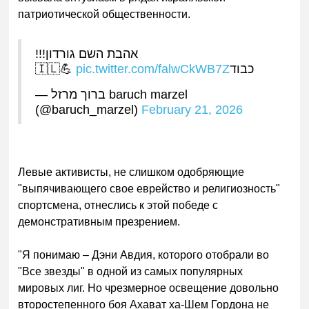
патриотической общественности.
אהבת השם גורדון!!!
pic.twitter.com/falwCkWB7Z
כבוד🇮🇱💪
— ברוך מרזל baruch marzel
(@baruch_marzel)
February 21, 2026
Левые активисты, не с
лишком одобряющие
"выпячивающего свое еврейство и религиозность"
спортсмена, отнеслись к этой победе с
демонстративным презрением.
"Я понимаю – Дэни Авдия, которого отобрали во
"Все звезды" в одной из самых популярных
мировых лиг. Но чрезмерное освещение довольно
второстепенного боя Ахават ха-Шем Гордона не