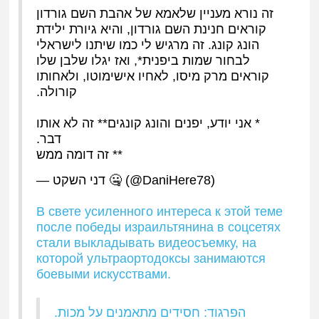
זה נורא מעניין שלאמא של אהבת השם גורדון
קוראים חנינת השם גורדון, והיא גיורת ילידת
הונג קונג. זה מרגיש לי כמו שיתנו לישראלי
לבחור שמות ביפנית*, ואז יגלו שלבן שלו
קוראים מרק מיסו, לאחיו אישימוטו, ולאחותו
קורולה.
* אני יודע, יפנים והונג קונגים** זה לא אותו
דבר.
** זה דומה ממש
— דני השקט 🤐 (@DaniHere78)
В свете усиленного интереса к этой теме
после победы израильтянина в соцсетях
стали выкладывать видеосъемку, на
которой ультраортодоксы занимаются
боевыми искусствами.
הפרגוד: חסידים מתאמנים על מכות.