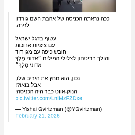
ככה נראתה הכניסה של אהבת השם גורדון
לזירה.
עטוף בדגל ישראל
עם ציציות ארוכות
חובש כיפה עם מגן דוד
והולך בביטחון לצלילי המילים ״אדוני מֶלֶךְ
אדוני מָלָךְ״
נכון, הוא מחץ את היריב שלו,
אבל בואו?!
הנוק-אווט כבר היה הכניסה!
pic.twitter.com/LnIMzFZDxe
— Yishai Gvirtzman (@YGvirtzman)
February 21, 2026