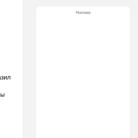
11:31
Израиль
Не террорист, а угонщик:
Реклама
спасаясь от погони, вор
вызвал переполох в поселке
Офарим
11:15
В мире
Дроны-разведчики над
бундесвером: Германия
наконец запаниковала?
10:10
В мире
азил
"Холодные сферы" над
Ближним Востоком:
Пентагон выложил новую
ры
партию Х-файлов
09:50
Мнения
Я формирую свой
собственный нарратив
09:42
Новости Украины