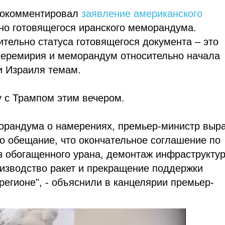
рокомментировал
заявление американского
но готовящегося иранского меморандума.
ительно статуса готовящегося документа – это
перемирия и меморандум относительно начала
и Израиля темам.
у с Трампом этим вечером.
морандума о намерениях, премьер-министр выр
го обещание, что окончательное соглашение по
з обогащенного урана, демонтаж инфраструкту
оизводство ракет и прекращение поддержки
регионе", - объяснили в канцелярии премьер-