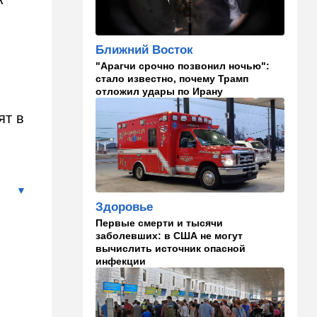
видеосъемка автобусного
ДТП в Ашкелоне
Ближний Восток
18:38
Транспорт
"Арагчи срочно позвонил ночью":
Подарок к праздникам:
стало известно, почему Трамп
американские авиалинии
отложил удары по Ирану
снова летят в Израиль
ят в
18:19
Мнения
В Японии пока не приняты
какие-либо новые решения
о ядерном оружии
18:18
Ближний Восток
Здоровье
Вашингтон нажал на паузу:
США настойчиво попросили
Первые смерти и тысячи
Израиль сбавить обороты в
заболевших: в США не могут
Ливане
вычислить источник опасной
инфекции
18:15
Культура
30 лет российско-
израильскому альманаху