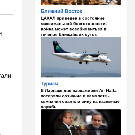
21:45
Мнения
Ближний Восток
И еще про Иран…
ЦАХАЛ приведен в состояние
21:21
Общество
максимальной боеготовности:
война может возобновиться в
Главное забыл: летевший в
и
течение ближайших суток
Израиль рейс оказался под
угрозой
20:50
Израиль
Как будто знал: известного
израильского певца и поэта
раздавил собственный
тали
автомобиль
Туризм
20:37
Публицистика
В Ларнаке две пассажирки Air Haifa
потеряли сознание в самолете -
Цена "эффективности":
компания свалила вину на наземные
почему новые правила ПДД
службы
бьют по правам водителей
19:30
Транспорт
Пожилой водитель и
погибшая Диана: появилась
А