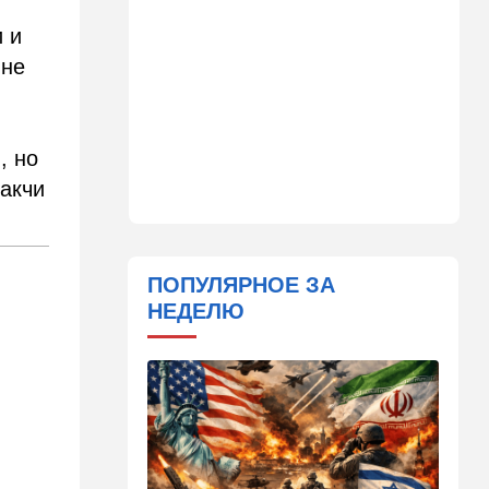
23:20
В мире
"Нью-Йорк таймс"
 и
опубликовал новый поклеп
 не
на Израиль, рассердив
генконсула
22:52
В мире
, но
И грянул Грэм: Сенат США
одобрил ужесточение
акчи
санкций против России и
Ирана
22:33
Транспорт
ПОПУЛЯРНОЕ ЗА
Почему Израиль до сих пор
НЕДЕЛЮ
не решил проблему пробок,
несмотря на вложенные
миллиарды
21:56
Ближний Восток
Вывести войска: ливанцы
уповают на будущие
израильские выборы