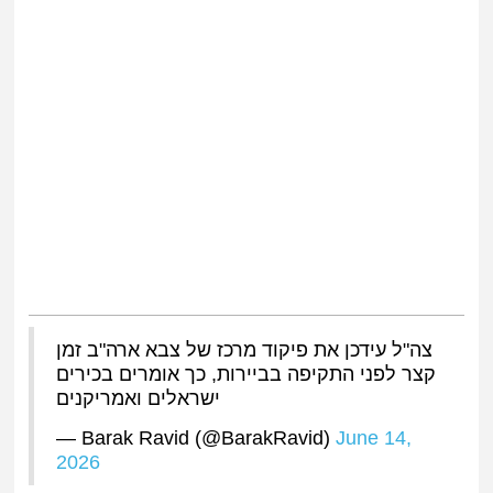
צה"ל עידכן את פיקוד מרכז של צבא ארה"ב זמן
קצר לפני התקיפה בביירות, כך אומרים בכירים
ישראלים ואמריקנים
— Barak Ravid (@BarakRavid)
June 14,
2026