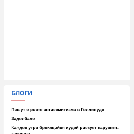
БЛОГИ
Пишут о росте антисемитизма в Голливуде
Задолбало
Каждое утро бреющийся иудей рискует нарушить
заповедь…