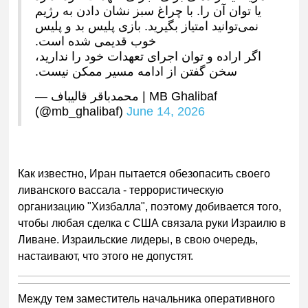
یا توان آن را. با چراغ سبز نشان دادن به رژیم
نمی‌توانید امتیاز بگیرید. بازی پلیس بد و پلیس
خوب قدیمی شده است.
اگر اراده و توان اجرای تعهدات خود را ندارید،
سخن گفتن از ادامه مسیر ممکن نیست.
— محمدباقر قالیباف | MB Ghalibaf
(@mb_ghalibaf)
June 14, 2026
Как известно, Иран пытается обезопасить своего
ливанского вассала - террористическую
организацию "Хизбалла", поэтому добивается того,
чтобы любая сделка с США связала руки Израилю в
Ливане. Израильские лидеры, в свою очередь,
настаивают, что этого не допустят.
Между тем заместитель начальника оперативного