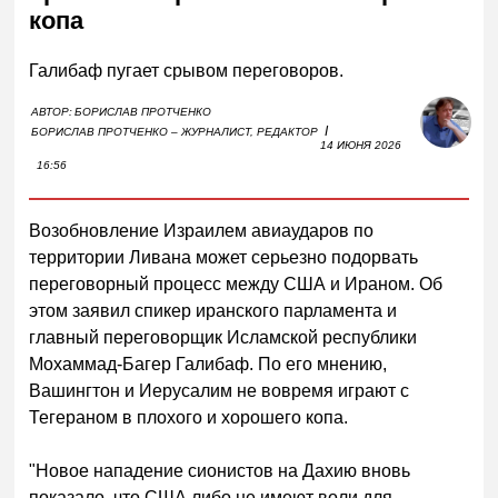
копа
Галибаф пугает срывом переговоров.
АВТОР:
БОРИСЛАВ ПРОТЧЕНКО
I
БОРИСЛАВ ПРОТЧЕНКО – ЖУРНАЛИСТ, РЕДАКТОР
14 ИЮНЯ 2026
16:56
Возобновление Израилем авиаударов по
территории Ливана может серьезно подорвать
переговорный процесс между США и Ираном. Об
этом заявил спикер иранского парламента и
главный переговорщик Исламской республики
Мохаммад-Багер Галибаф. По его мнению,
Вашингтон и Иерусалим не вовремя играют с
Тегераном в плохого и хорошего копа.
"Новое нападение сионистов на Дахию вновь
показало, что США либо не имеют воли для