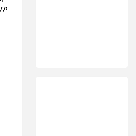
01:03
Израиль
Погода в Израиле на
 до
четверг, 6 августа: в
некоторых районах
температура понизится
23:57
Мнения
Война на износ
23:12
Новости Украины
Квартиры, ремонт и
Mercedes: экс-посла
Украины в США
подозревают в незаконном
обогащении
22:29
Ближний Восток
МИД Ирана: По Ормузскому
проливу почти
договорились, но Израиль и
США могут сорвать
соглашение