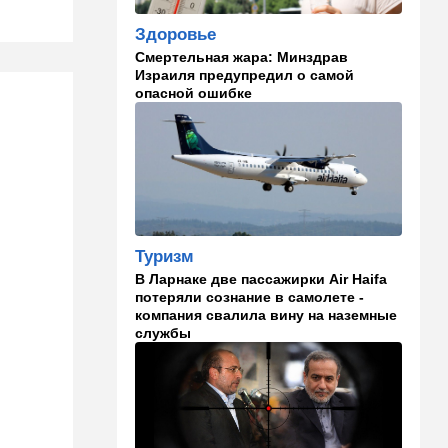
18:10
В мире
Схватилась за нож и пошла
Здоровье
резать мужчин: кровавая
Смертельная жара: Минздрав
атака в центре Лондона
Израиля предупредил о самой
опасной ошибке
17:25
Общество
"Я психиатрический" —
подозреваемый в убийстве
адвоката жалуется на
полицейских
17:18
В мире
"Кто еще это может быть,
Туризм
кроме России?" Опасный
В Ларнаке две пассажирки Air Haifa
инцидент в немецком
потеряли сознание в самолете -
аэропорту
компания свалила вину на наземные
службы
16:21
Израиль
Арнона под прицелом:
требование прекратить
финансирование
уклонистов через
муниципалитеты