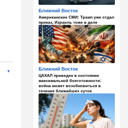
похоронили генерала
Ближний Восток
20:00
Израиль
Американские СМИ: Трамп уже отдал
Полиция открыла огонь по
приказ, Израиль тоже в деле
палестинской машине,
которая устроила опасные
ралли возле Мицпе-Иерихо
19:25
Ближний Восток
Что ни день, то новый план
по Ормузу: раскошелиться
придется Европе
Ближний Восток
ЦАХАЛ приведен в состояние
19:17
В мире
максимальной боеготовности:
"Коммунист-неудачник" -
война может возобновиться в
Трамп дал характеристику
течение ближайших суток
антиизраильскому политику
из Мичигана
18:30
Мнения
Рекорд вопреки бойкотам