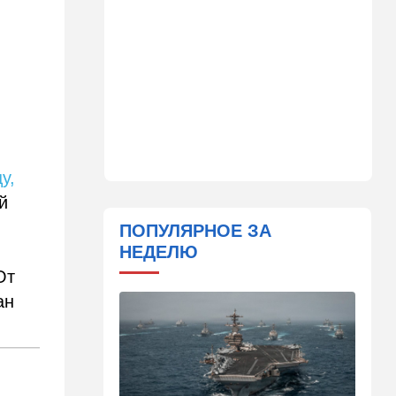
21:39
Мнения
Марокканские военные
копируют опыт израильских
коллег
21:28
Выборы в Израиле
От Нетаниягу - к Либерману:
Дан Илуз присоединился к
НДИ
у,
21:05
В мире
й
Грузия во тьме: столица
страны парализована
ПОПУЛЯРНОЕ ЗА
НЕДЕЛЮ
20:54
Израиль
От
Замир побывал в Газе и
сделал заявления, которые
ан
не понравятся в Вашингтоне
20:20
В мире
В Москве после взрыва в
ресторане Balzi Rossi тайно