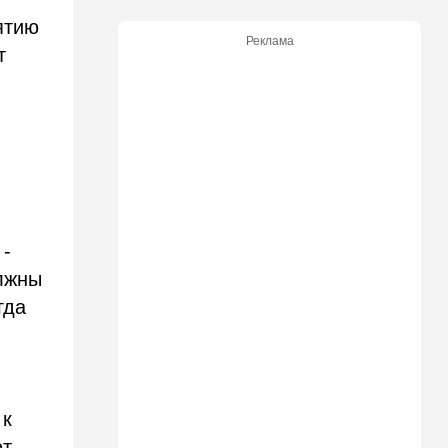
ятию
09:15
В мире
Реклама
Муравейник без самцов и
т
рабочих: ученые нашли
"общество одних королев"
09:02
Израиль
Налог на аренду в Израиле:
что обязан знать каждый
владелец квартиры
09:01
В мире
 -
Скандальная публикация
WP: один вопрос Трампа
олжны
поставил Хегсета в крайне
гда
неудобное положение
01:30
Точка вкуса
Средиземноморская диета
оказалась полезна не только
для сердца
 к
ют