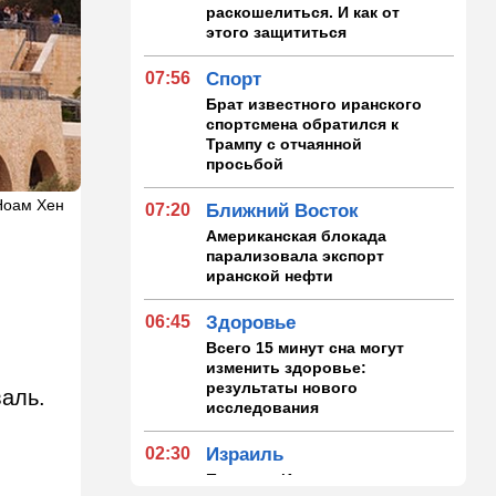
раскошелиться. И как от
этого защититься
07:56
Спорт
Брат известного иранского
спортсмена обратился к
Трампу с отчаянной
просьбой
 Ноам Хен
07:20
Ближний Восток
Американская блокада
парализовала экспорт
иранской нефти
06:45
Здоровье
Всего 15 минут сна могут
изменить здоровье:
результаты нового
аль.
исследования
02:30
Израиль
Погода в Израиле на