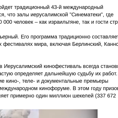
ройдет традиционный 43-й международный
, что залы иерусалимской "Синематеки", где
000 человек – как израильтяне, так и гости ст
ьерный. Его программа традиционно составляе
х фестивалях мира, включая Берлинский, Каннс
ов Иерусалимский кинофестиваль всегда станов
частую определяет дальнейшую судьбу их работ.
е кино-, теле- и документальные премьеры
международном кинофоруме. В этом году призо
яет примерно один миллион шекелей (337 672