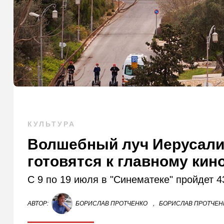
КУЛЬТУРА
Волшебный луч Иерусалим
готовятся к главному ки
С 9 по 19 июля в "Синематеке" пройдет
АВТОР:
БОРИСЛАВ ПРОТЧЕНКО
,
БОРИСЛАВ ПРОТЧЕНК