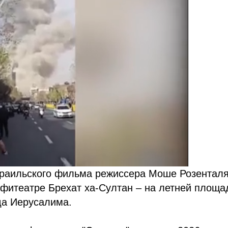
зраильского фильма режиссера Моше Розентал
амфитеатре Брехат ха-Султан – на летней площа
да Иерусалима.