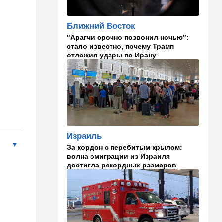
15:30
Общество
Ближний Восток
"Веселый молочник"
"Арагчи срочно позвонил ночью":
больше не смеется:
стало известно, почему Трамп
американский фермер-мем в
отложил удары по Ирану
шоке
14:35
Израиль
И снова труп - возле
Реховота нашли тело
мужчины
14:15
В мире
Израиль
Новый удар по Японии: за
За кордон с перебитым крылом:
землетрясением юг страны
волна эмиграции из Израиля
накрыл "Дельфин"
достигла рекордных размеров
14:15
Мнения
Мы проиграли, но в
хорошей компании…
14:08
В мире