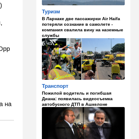
мир, выдвигая требования к
)
США
Туризм
В Ларнаке две пассажирки Air Haifa
17:17
В мире
,
потеряли сознание в самолете -
Дурной пример заразителен:
компания свалила вину на наземные
Анкара тоже начала
службы
закручивать гайки
 Орр
16:48
Деньги
Дочь Ольмерта
рассердилась на "Исракарт"
за отказ принимать платеж
для ООН
Транспорт
16:16
Ближний Восток
Пожилой водитель и погибшая
Ормуз на замке: Иран назвал
Диана: появилась видеосъемка
цену открытия пролива
а на
автобусного ДТП в Ашкелоне
15:39
В мире
Деменция и Паркинсон - что
еще приписывают
российские политтехнологи
французским политикам