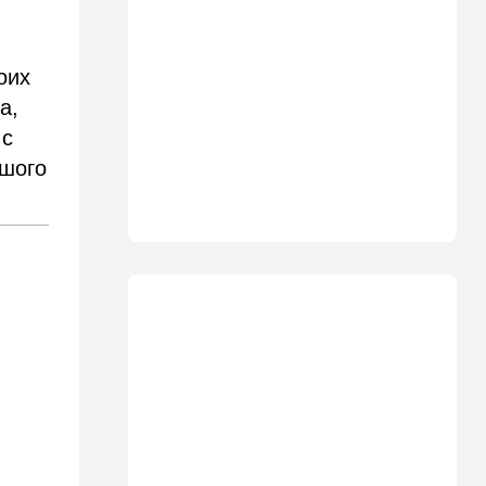
"Голосовать не за кого":
Эрдан и Эдельштейн
создали новую партию
оих
18:42
В мире
а,
Дело пошло: в Газе строят
 с
базу для африканских
ьшого
солдат, две дружественных
Израилю страны готовы
отправить контингент
18:27
Мнения
Открытое письмо министру
национальной безопасности
Итамару Бен-Гвиру
18:00
Транспорт
Реформа общественного
транспорта в Израиле: что
изменится для пассажиров
автобусов и поездов