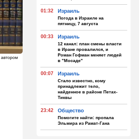
01:32
Израиль
Погода в Израиле на
пятницу, 7 августа
00:33
Израиль
12 канал: план смены власти
в Иране провалился, и
Роман Гофман меняет людей
 автором
в "Мосаде"
00:07
Израиль
Стало известно, кому
принадлежит тело,
найденное в районе Петах-
Тиквы
23:42
Общество
Помогите найти: пропала
Эльмира из Рамат-Гана
23:35
Мнения