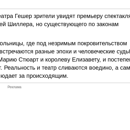
атра Гешер зрители увидят премьеру спектакл
ией Шиллера, но существующего по законам
больницы, где под незримым покровительством
встречаются разные эпохи и человеческие судь
Марию Стюарт и королеву Елизавету, и постепе
. Реальность и театр сливаются воедино, а са
людает за происходящим.
Реклама