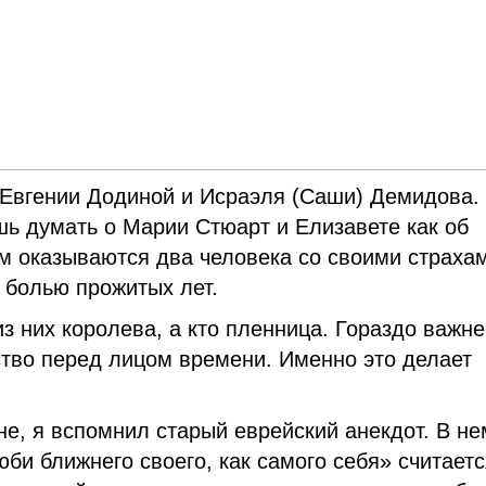
 Евгении Додиной и Исраэля (Саши) Демидова.
ь думать о Марии Стюарт и Елизавете как об
м оказываются два человека со своими страха
 болью прожитых лет.
из них королева, а кто пленница. Гораздо важн
ство перед лицом времени. Именно это делает
е, я вспомнил старый еврейский анекдот. В не
би ближнего своего, как самого себя» считает