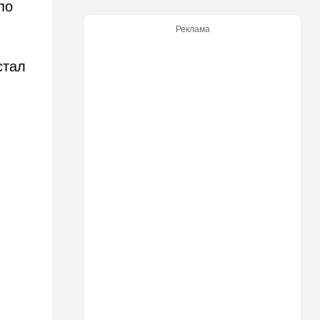
по
Безо всяких табу
Реклама
22:20
Израиль
Проживающий в России
стал
израильтянин прямо с
самолета угодил в ШАБАК
21:48
Израиль
"Сумасшедшие рулят
психбольницей": новое
назначение в ООН вызвало
критику
21:24
Мнения
О му…ках, шаббате и
конституции…
20:20
Израиль
Маленькая девочка утонула
в Ашкелоне
19:38
Выборы в Израиле