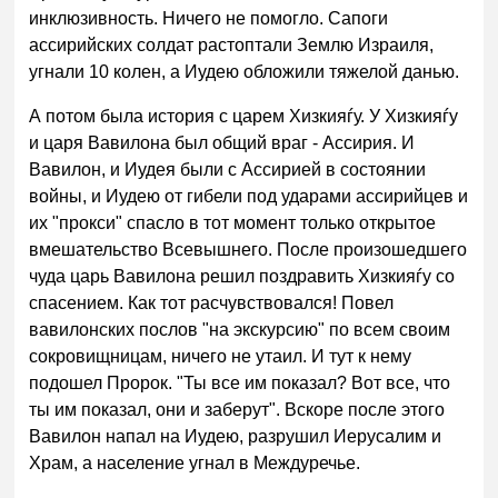
инклюзивность. Ничего не помогло. Сапоги
ассирийских солдат растоптали Землю Израиля,
угнали 10 колен, а Иудею обложили тяжелой данью.
А потом была история с царем Хизкияѓу. У Хизкияѓу
и царя Вавилона был общий враг - Ассирия. И
Вавилон, и Иудея были с Ассирией в состоянии
войны, и Иудею от гибели под ударами ассирийцев и
их "прокси" спасло в тот момент только открытое
вмешательство Всевышнего. После произошедшего
чуда царь Вавилона решил поздравить Хизкияѓу со
спасением. Как тот расчувствовался! Повел
вавилонских послов "на экскурсию" по всем своим
сокровищницам, ничего не утаил. И тут к нему
подошел Пророк. "Ты все им показал? Вот все, что
ты им показал, они и заберут". Вскоре после этого
Вавилон напал на Иудею, разрушил Иерусалим и
Храм, а население угнал в Междуречье.