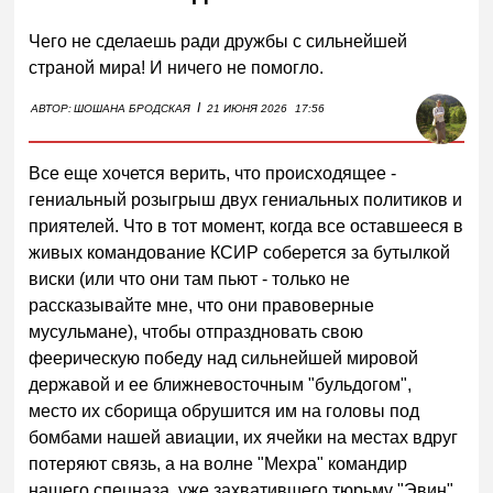
Чего не сделаешь ради дружбы с сильнейшей
страной мира! И ничего не помогло.
I
АВТОР:
ШОШАНА БРОДСКАЯ
21 ИЮНЯ 2026
17:56
Все еще хочется верить, что происходящее -
гениальный розыгрыш двух гениальных политиков и
приятелей. Что в тот момент, когда все оставшееся в
живых командование КСИР соберется за бутылкой
виски (или что они там пьют - только не
рассказывайте мне, что они правоверные
мусульмане), чтобы отпраздновать свою
феерическую победу над сильнейшей мировой
державой и ее ближневосточным "бульдогом",
место их сборища обрушится им на головы под
бомбами нашей авиации, их ячейки на местах вдруг
потеряют связь, а на волне "Мехра" командир
нашего спецназа, уже захватившего тюрьму "Эвин"