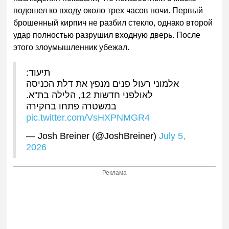
подошел ко входу около трех часов ночи. Первый
брошенный кирпич не разбил стекло, однако второй
удар полностью разрушил входную дверь. После
этого злоумышленник убежал.
תיעוד:
אלמוני רעול פנים מנפץ את דלת הכניסה
לאולפני חדשות 12, הלילה בת"א.
במשטרה פתחו בחקירה
pic.twitter.com/VsHXPNMGR4
— Josh Breiner (@JoshBreiner)
July 5,
2026
Реклама