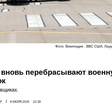
Фото: Википедия , ВВС США, Лаур
А вновь перебрасывают воен
ок
авщиках.
I
ОР
8 ИЮЛЯ 2026
22:38