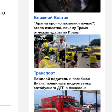
И еще про Иран…
го
21:21
Общество
Ближний Восток
Главное забыл: летевший в
"Арагчи срочно позвонил ночью":
Израиль рейс оказался под
стало известно, почему Трамп
угрозой
отложил удары по Ирану
20:50
Израиль
Как будто знал: известного
израильского певца и поэта
раздавил собственный
автомобиль
20:37
Публицистика
Транспорт
Цена "эффективности":
почему новые правила ПДД
Пожилой водитель и погибшая
бьют по правам водителей
Диана: появилась видеосъемка
автобусного ДТП в Ашкелоне
19:30
Транспорт
Пожилой водитель и
погибшая Диана: появилась
видеосъемка автобусного
м