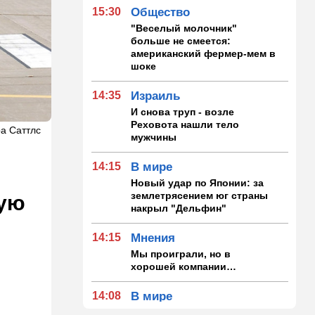
15:30
Общество
"Веселый молочник"
больше не смеется:
американский фермер-мем в
шоке
14:35
Израиль
И снова труп - возле
Реховота нашли тело
а Саттлс
мужчины
14:15
В мире
Новый удар по Японии: за
землетрясением юг страны
ную
накрыл "Дельфин"
14:15
Мнения
Мы проиграли, но в
хорошей компании…
14:08
В мире
Неизвестный дрон залетел в