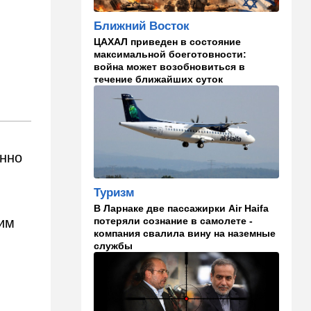
"Нью-Йорк таймс"
опубликовал новый поклеп
Ближний Восток
на Израиль, рассердив
генконсула
ЦАХАЛ приведен в состояние
максимальной боеготовности:
22:52
В мире
война может возобновиться в
течение ближайших суток
И грянул Грэм: Сенат США
одобрил ужесточение
санкций против России и
Ирана
22:33
Транспорт
онно
Почему Израиль до сих пор
не решил проблему пробок,
несмотря на вложенные
Туризм
миллиарды
В Ларнаке две пассажирки Air Haifa
потеряли сознание в самолете -
ким
21:56
Ближний Восток
компания свалила вину на наземные
службы
Вывести войска: ливанцы
уповают на будущие
израильские выборы
21:45
Мнения