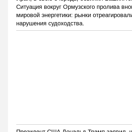
Ситуация вокруг Ормузского пролива вно
мировой энергетики: рынки отреагировал
нарушения судоходства.
Президент США Дональд Трамп заявил, ч