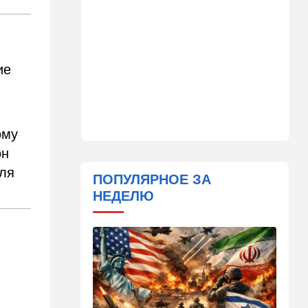
дронами по области — есть
погибшие
08:45
Ближний Восток
ие
Дружить против Израиля:
Иран просится в мекканский
союз
08:18
В мире
ому
CNN: генерал Кейн ищет
способ выйти из войны с
он
Ираном
для
ПОПУЛЯРНОЕ ЗА
00:32
Израиль
НЕДЕЛЮ
Погода в Израиле на
субботу, 8 августа
23:57
Мнения
Страсть к творчеству
23:20
В мире