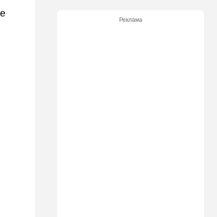
Болгарию - премьер-
ее
министр сделал заявление
Реклама
13:19
В мире
Школьник пришел на
экскурсию в концлагерь в
футболке с принтом
террористки — посетители
вызвали полицию
13:05
Ближний Восток
ООН обеспокоена:
ближневосточная страна на
пороге гражданской войны
12:20
В мире
Шенген трещит по швам:
Сеута окончательно
рассорила две европейские
страны
11:31
Израиль