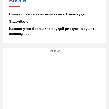
БЛОГИ
Пишут о росте антисемитизма в Голливуде
Задолбало
Каждое утро бреющийся иудей рискует нарушить
заповедь…
Реклама