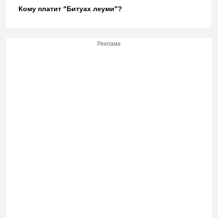
Кому платит "Битуах леуми"?
Реклама