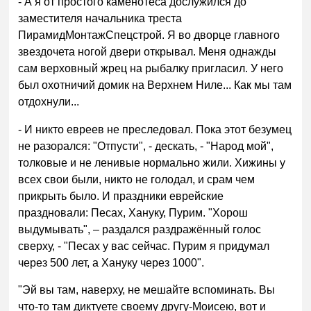
- А я от простого каменотёса дослужился до
заместителя начальника треста
ПирамидМонтажСпецстрой. Я во дворце главного
звездочета ногой двери открывал. Меня однажды
сам верховный жрец на рыбалку пригласил. У него
был охотничий домик на Верхнем Ниле... Как мы там
отдохнули...
- И никто евреев не преследовал. Пока этот безумец
не разорался: "Отпусти", - дескать, - "Народ мой",
толковые и не ленивые нормально жили. Хижины у
всех свои были, никто не голодал, и срам чем
прикрыть было. И праздники еврейские
праздновали: Песах, Хануку, Пурим. "Хорош
выдумывать", – раздался раздражённый голос
сверху, - "Песах у вас сейчас. Пурим я придумал
через 500 лет, а Хануку через 1000".
"Эй вы там, наверху, не мешайте вспоминать. Вы
что-то там диктуете своему другу-Моисею, вот и