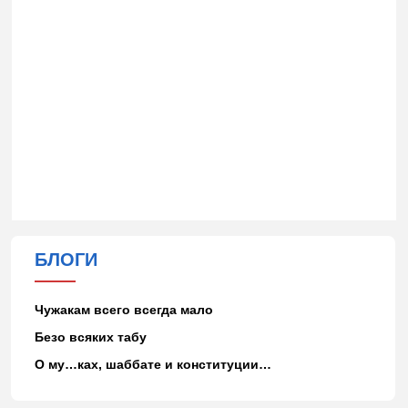
БЛОГИ
Чужакам всего всегда мало
Безо всяких табу
О му…ках, шаббате и конституции…