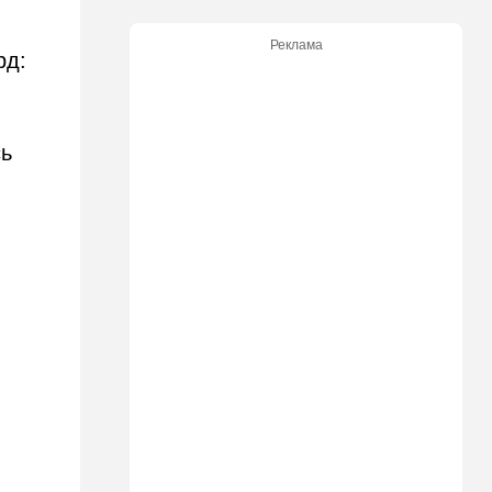
критику
Реклама
рд:
21:24
Мнения
О му…ках, шаббате и
конституции…
сь
20:20
Израиль
Маленькая девочка утонула
в Ашкелоне
19:38
Выборы в Израиле
"Голосовать не за кого":
Эрдан и Эдельштейн
создали новую партию
18:42
В мире
Дело пошло: в Газе строят
базу для африканских
солдат, две дружественных
Израилю страны готовы
отправить контингент