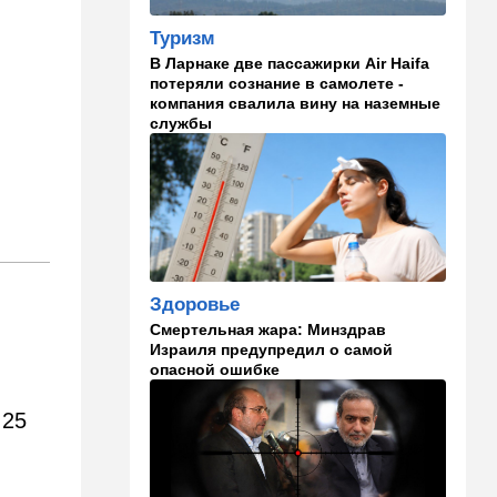
Что изменилось в аэропорту
Бен-Гурион после войны:
Туризм
новые правила,
В Ларнаке две пассажирки Air Haifa
безопасность и советы
потеряли сознание в самолете -
пассажирам
компания свалила вину на наземные
службы
13:58
Здоровье
Какие продукты помогают
легче переносить стресс:
что выяснили ученые
13:47
Ближний Восток
Турция все ближе подходит
к опасной черте в
Здоровье
отношениях с Израилем:
Смертельная жара: Минздрав
провокационное заявление
Израиля предупредил о самой
опасной ошибке
13:45
В мире
Помидоры научились
 25
предупреждать соседей об
опасном вирусе
13:22
Стиль жизни