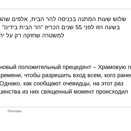
שלוש שעות המתנה בכניסה להר הבית, אלפים שהגיע.
בשעה הזו לפני 55 שנים הכריזו "הר הבי
למשטרה שחזקה רק על יה.
н новый положительный прецедент – Храмовую г
ремени, чтобы разрешить вход всем, кого ране
 Однако, как сообщают очевидцы, на этот раз
шинства из них священный момент происходил
Реклама