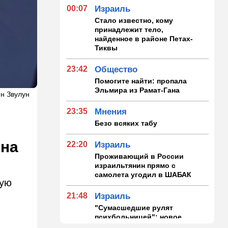
00:07
Израиль
Стало известно, кому
принадлежит тело,
найденное в районе Петах-
Тиквы
23:42
Общество
Помогите найти: пропала
Эльмира из Рамат-Гана
ен Звулун
23:35
Мнения
Безо всяких табу
 на
22:20
Израиль
Проживающий в России
израильтянин прямо с
самолета угодил в ШАБАК
кую
21:48
Израиль
"Сумасшедшие рулят
психбольницей": новое
назначение в ООН вызвало