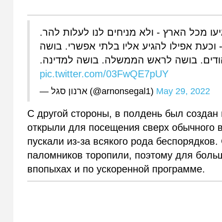
ו מכל הארץ - ולא מניחים לנו לעלות להר
ת בידינו" - וכעת אפילו להגיע אליו בלתי אפשרי. בושה
ודים. בושה לראש הממשלה. בושה למדינה
pic.twitter.com/03FwQE7pUY
— ארנון סגל (@arnonsegal1)
May 29, 2022
С другой стороны, в полдень был созда
открыли для посещения сверх обычного в
пускали из-за всякого рода беспорядков.
паломников торопили, поэтому для боль
впопыхах и по ускоренной программе.