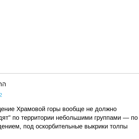
👇
2
щение Храмовой горы вообще не должно
одят" по территории небольшими группами — по
дением, под оскорбительные выкрики толпы