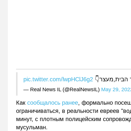
pic.twitter.com/lwpHClJ6g2
הר הבית,מעצר
— Real News IL (@RealNewsIL)
May 29, 202
Как
сообщалось ранее
, формально посе
ограничиваться, в реальности евреев "в
минут, с плотным полицейским сопровож
мусульман.