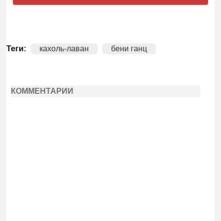
Теги:
кахоль-лаван
бени ганц
КОММЕНТАРИИ