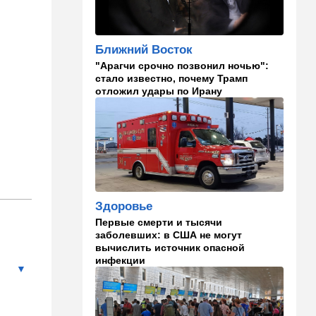
Авиве все спокойно
16:46
Ближний Восток
Ближний Восток
Человек-невидимка: в
"Арагчи срочно позвонил ночью":
высших эшелонах власти
стало известно, почему Трамп
Ирана поползли тревожные
отложил удары по Ирану
слухи
16:20
Общество
Помогите найти: пропала
Мария из Димоны
15:45
Ближний Восток
В противовес Израилю и
Здоровье
Ирану: три мусульманские
страны объединились в
Первые смерти и тысячи
"исламский НАТО"
заболевших: в США не могут
вычислить источник опасной
инфекции
15:25
Общество
"Общие культурные коды":
русские дети вместе с
палестинскими строят