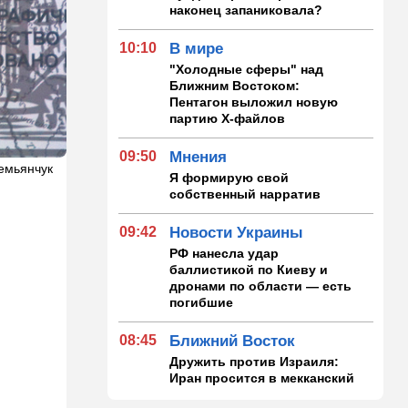
наконец запаниковала?
10:10
В мире
"Холодные сферы" над
Ближним Востоком:
Пентагон выложил новую
партию Х-файлов
09:50
Мнения
Демьянчук
Я формирую свой
собственный нарратив
09:42
Новости Украины
РФ нанесла удар
баллистикой по Киеву и
дронами по области — есть
погибшие
08:45
Ближний Восток
Дружить против Израиля:
Иран просится в мекканский
союз