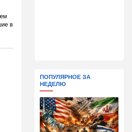
20:50
Израиль
Как будто знал: известного
израильского певца и поэта
ием
раздавил собственный
шие в
автомобиль
20:37
Публицистика
Цена "эффективности":
почему новые правила ПДД
бьют по правам водителей
19:30
Транспорт
Пожилой водитель и
ПОПУЛЯРНОЕ ЗА
погибшая Диана: появилась
НЕДЕЛЮ
видеосъемка автобусного
ДТП в Ашкелоне
18:38
Транспорт
Подарок к праздникам:
американские авиалинии
снова летят в Израиль
18:19
Мнения