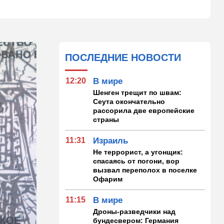
ПОСЛЕДНИЕ НОВОСТИ
12:20
В мире
Шенген трещит по швам:
Сеута окончательно
рассорила две европейские
страны
11:31
Израиль
Не террорист, а угонщик:
спасаясь от погони, вор
вызвал переполох в поселке
Офарим
11:15
В мире
Дроны-разведчики над
бундесвером: Германия