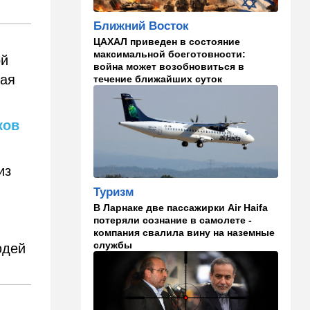
В Японии пока не приняты
Ближний Восток
какие-либо новые решения
о ядерном оружии
ЦАХАЛ приведен в состояние
максимальной боеготовности:
ой
18:18
Ближний Восток
война может возобновиться в
чая
течение ближайших суток
Вашингтон нажал на паузу:
США настойчиво попросили
Израиль сбавить обороты в
Ливане
ков
18:15
Культура
30 лет российско-
из
израильскому альманаху
еврейской культуры
Туризм
В Ларнаке две пассажирки Air Haifa
17:47
Израиль
потеряли сознание в самолете -
компания свалила вину на наземные
На маленьком плоту: отдых
службы
юдей
на Кинерете едва не
закончился трагедией
17:26
Израиль
Отставить панику: в Тель-