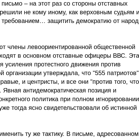
письмо – на этот раз со стороны отставных
 решили не кому иному, как верховным судьям 
с требованием… защитить демократию от наро
яют члены левоориентированной общественной
 входят в основном отставные офицеры ВВС. Эт
ля усиления протестного движения против
й организации утверждала, что "555 патриотов"
правые, и центристы, и все они "против того, чт
 Явная антидемократическая позиция и
конкретного политика при полном игнорировани
уже тогда ясно свидетельствовали об истинной
менить ту же тактику. В письме, адресованном