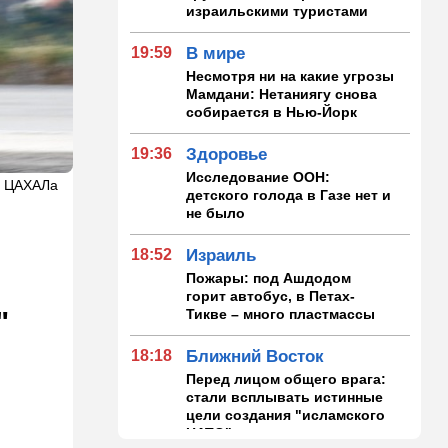
израильскими туристами
19:59
В мире
Несмотря ни на какие угрозы
Мамдани: Нетаниягу снова
собирается в Нью-Йорк
19:36
Здоровье
Исследование ООН:
а ЦАХАЛа
детского голода в Газе нет и
не было
18:52
Израиль
Пожары: под Ашдодом
горит автобус, в Петах-
Тикве – много пластмассы
"
18:18
Ближний Восток
Перед лицом общего врага:
стали всплывать истинные
цели создания "исламского
НАТО"