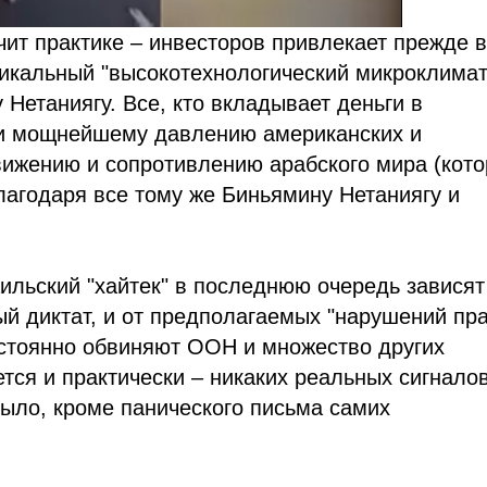
чит практике – инвесторов привлекает прежде в
никальный "высокотехнологический микроклимат
Нетаниягу. Все, кто вкладывает деньги в
еки мощнейшему давлению американских и
вижению и сопротивлению арабского мира (кот
лагодаря все тому же Биньямину Нетаниягу и
ильский "хайтек" в последнюю очередь зависят
ый диктат, и от предполагаемых "нарушений пр
остоянно обвиняют ООН и множество других
тся и практически – никаких реальных сигналов
ыло, кроме панического письма самих