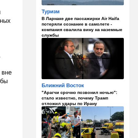
12:20
В мире
Туризм
и
Шенген трещит по швам:
В Ларнаке две пассажирки Air Haifa
дных
Сеута окончательно
потеряли сознание в самолете -
рассорила две европейские
компания свалила вину на наземные
страны
службы
11:31
Израиль
Не террорист, а угонщик:
а
спасаясь от погони, вор
вызвал переполох в поселке
Офарим
 вне
обы
11:15
В мире
Ближний Восток
Дроны-разведчики над
"Арагчи срочно позвонил ночью":
бундесвером: Германия
и
стало известно, почему Трамп
наконец запаниковала?
отложил удары по Ирану
10:10
В мире
"Холодные сферы" над
Ближним Востоком:
Пентагон выложил новую
партию Х-файлов