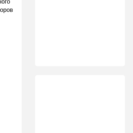
ного
Ормуз на замке: Иран назвал
цену открытия пролива
торов
15:39
В мире
Деменция и Паркинсон - что
еще приписывают
российские политтехнологи
французским политикам
15:30
Общество
"Веселый молочник"
больше не смеется:
американский фермер-мем в
шоке
14:35
Израиль
И снова труп - возле
Реховота нашли тело
мужчины
14:15
В мире
Новый удар по Японии: за
землетрясением юг страны