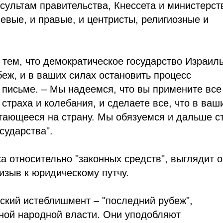
сультам правительства, Кнессета и министерст
левые, и правые, и центристы, религиозные и
 тем, что демократическое государство Израил
беж, и в ваших силах остановить процесс
 письме. – Мы надеемся, что вы примените все
страха и колебания, и сделаете все, что в ваш
игающееся на страну. Мы обязуемся и дальше с
сударства".
ка относительно "законных средств", выглядит 
изыв к юридическому путчу.
еский истеблишмент – "последний рубеж",
ной народной власти. Они уподобляют