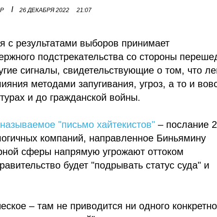
I
ОР
26 ДЕКАБРЯ 2022
21:07
я с результатами выборов принимает
ржного подстрекательства со стороны переш
угие сигналы, свидетельствующие о том, что л
ияния методами запугивания, угроз, а то и вов
турах и до гражданской войны.
 называемое "письмо хайтекистов"
– послание 
логичных компаний, направленное Биньямину
рной сферы напрямую угрожают оттоком
авительство будет "подрывать статус суда" и
ское – там не приводится ни одного конкретно