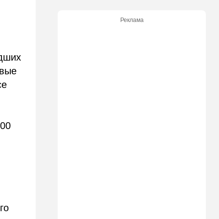
18:15
Мнения
Реклама
Три счастливые восьмерки
17:44
Ближний Восток
едших
Иранцы бьют по арабским
танкерам и шантажируют
евые
мир, выдвигая требования к
США
се
17:17
В мире
Дурной пример заразителен:
Анкара тоже начала
200
закручивать гайки
16:48
Деньги
Дочь Ольмерта
рассердилась на "Исракарт"
за отказ принимать платеж
для ООН
го
16:16
Ближний Восток