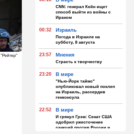
CNN: генерал Кейн ищет
способ выйти из войны с
Ираном
00:32
Израиль
Погода в Израиле на
субботу, 8 августа
23:57
Мнения
 "Рейтер"
Страсть к творчеству
23:20
В мире
"Нью-Йорк таймс"
опубликовал новый поклеп
на Израиль, рассердив
генконсула
22:52
В мире
И грянул Грэм: Сенат США
одобрил ужесточение
санкций против России и
Ирана