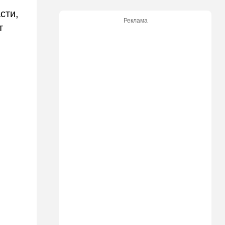
сти,
22:33
Транспорт
Реклама
т
Почему Израиль до сих пор
не решил проблему пробок,
несмотря на вложенные
миллиарды
21:56
Ближний Восток
Вывести войска: ливанцы
уповают на будущие
израильские выборы
21:45
Мнения
И еще про Иран…
21:21
Общество
Главное забыл: летевший в
Израиль рейс оказался под
угрозой
20:50
Израиль
Как будто знал: известного