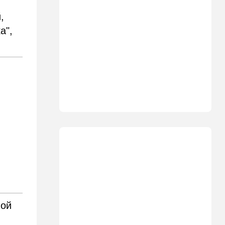
израильского певца и поэта
,
раздавил собственный
автомобиль
а",
20:37
Публицистика
Цена "эффективности":
почему новые правила ПДД
бьют по правам водителей
19:30
Транспорт
Пожилой водитель и
погибшая Диана: появилась
видеосъемка автобусного
ДТП в Ашкелоне
18:38
Транспорт
Подарок к праздникам:
американские авиалинии
снова летят в Израиль
ной
18:19
Мнения
В Японии пока не приняты