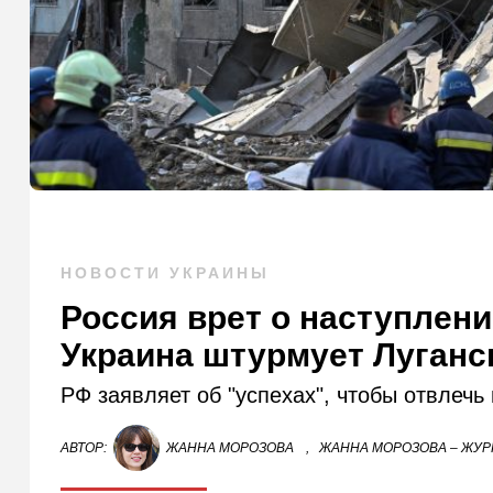
НОВОСТИ УКРАИНЫ
Россия врет о наступлени
Украина штурмует Луган
РФ заявляет об "успехах", чтобы отвлечь
АВТОР:
ЖАННА МОРОЗОВА
,
ЖАННА МОРОЗОВА – ЖУР