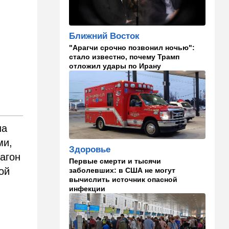
14:55
Израиль
В Израиле опасаются атак
дронов изнутри страны
Ближний Восток
"Арагчи срочно позвонил ночью":
14:55
В мире
стало известно, почему Трамп
WSJ: загнанный в угол Путин
отложил удары по Ирану
может испытать НАТО на
прочность
14:10
В мире
Заложники Сеуты: почему
марокканские подростки не
на
могут вернуться домой
ми,
Здоровье
14:09
Мнения
агон
Первые смерти и тысячи
Несколько минут между
ой
заболевших: в США не могут
воем сирены и ударом
вычислить источник опасной
инфекции
13:35
В мире
Полное затмение — не для
Израиля: куда ехать за
редким зрелищем 12 августа