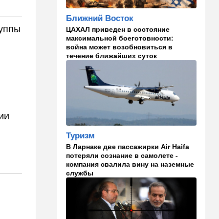
16:46
Ближний Восток
Ближний Восток
Человек-невидимка: в
руппы
ЦАХАЛ приведен в состояние
высших эшелонах власти
максимальной боеготовности:
Ирана поползли тревожные
война может возобновиться в
слухи
течение ближайших суток
16:20
Общество
Помогите найти: пропала
Мария из Димоны
15:45
Ближний Восток
ии
В противовес Израилю и
Ирану: три мусульманские
Туризм
страны объединились в
В Ларнаке две пассажирки Air Haifa
"исламский НАТО"
потеряли сознание в самолете -
компания свалила вину на наземные
15:25
Общество
службы
"Общие культурные коды":
русские дети вместе с
палестинскими строят
"новую модель ООН"