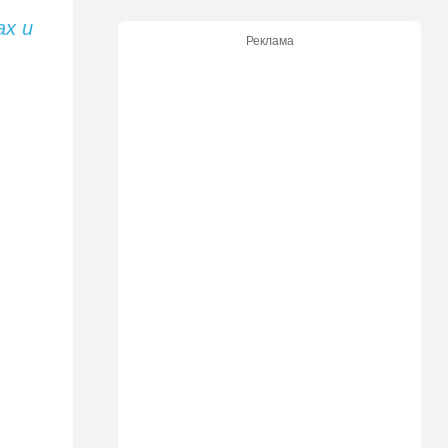
уповают на будущие
ах и
израильские выборы
Реклама
21:45
Мнения
И еще про Иран…
21:21
Общество
Главное забыл: летевший в
Израиль рейс оказался под
угрозой
20:50
Израиль
Как будто знал: известного
израильского певца и поэта
раздавил собственный
автомобиль
20:37
Публицистика
Цена "эффективности":
почему новые правила ПДД
бьют по правам водителей