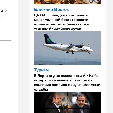
Мария из Димоны
Ближний Восток
й и
15:45
Ближний Восток
ЦАХАЛ приведен в состояние
В противовес Израилю и
те
максимальной боеготовности:
Ирану: три мусульманские
война может возобновиться в
страны объединились в
течение ближайших суток
"исламский НАТО"
15:25
Общество
"Общие культурные коды":
русские дети вместе с
палестинскими строят
"новую модель ООН"
Туризм
14:55
Израиль
В Ларнаке две пассажирки Air Haifa
В Израиле опасаются атак
потеряли сознание в самолете -
дронов изнутри страны
компания свалила вину на наземные
службы
14:55
В мире
WSJ: загнанный в угол Путин
может испытать НАТО на
прочность