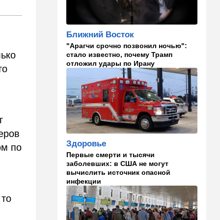
14:10
В мире
Заложники Сеуты: почему
марокканские подростки не
Ближний Восток
могут вернуться домой
"Арагчи срочно позвонил ночью":
лько
стало известно, почему Трамп
14:09
Мнения
отложил удары по Ирану
то
Несколько минут между
воем сирены и ударом
13:35
В мире
Полное затмение — не для
г
Израиля: куда ехать за
редким зрелищем 12 августа
теров
Здоровье
ом по
12:40
В мире
Первые смерти и тысячи
Этна разбушевалась:
заболевших: в США не могут
Сицилия закрыла один из
вычислить источник опасной
аэропортов. ВИДЕО
инфекции
 то
12:30
В мире
Российский след? В
Германии предотвратили