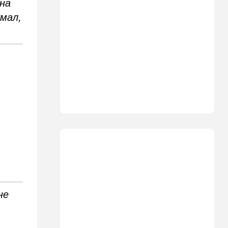
 на
19:30
Транспорт
умал,
Пожилой водитель и
погибшая Диана: появилась
видеосъемка автобусного
ДТП в Ашкелоне
18:38
Транспорт
Подарок к праздникам:
американские авиалинии
снова летят в Израиль
18:19
Мнения
В Японии пока не приняты
какие-либо новые решения
о ядерном оружии
18:18
Ближний Восток
Вашингтон нажал на паузу:
США настойчиво попросили
не
Израиль сбавить обороты в
Ливане