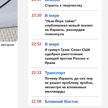
Страсть к творчеству
23:20
В мире
"Нью-Йорк таймс"
опубликовал новый поклеп
на Израиль, рассердив
генконсула
22:52
В мире
 автором
И грянул Грэм: Сенат США
одобрил ужесточение
санкций против России и
Ирана
22:33
Транспорт
Почему Израиль до сих пор
не решил проблему пробок,
несмотря на вложенные
миллиарды
21:56
Ближний Восток
Вывести войска: ливанцы