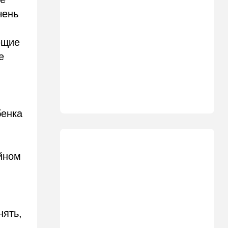
чень
12:05
Ближний Восток
США начали вывод сил из
Эрбиля: что происходит на
ющие
одной из ключевых баз
е
11:23
Транспорт
Водители, осторожно!
Камеры на обочине
перестают "прощать"
небольшое превышение
бенка
скорости
11:11
Общество
Шокирующая статистика из
ойном
Канады: ситуация оказалась
гораздо хуже, чем казалось
10:39
В мире
Секрет раскрыт: вот где в
нять,
Европе начнут производить
израильские дроны