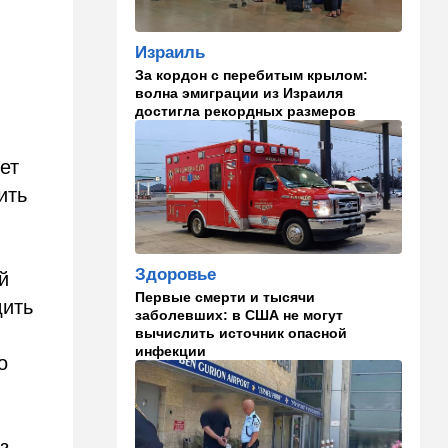
изменить здоровье:
результаты нового
Израиль
исследования
За кордон с перебитым крылом:
волна эмиграции из Израиля
02:30
Израиль
достигла рекордных размеров
Погода в Израиле на
неделю: жаркие деньки
ет
00:01
Ближний Восток
ить
Треугольник будет выпит:
"исламский НАТО" угрожает
расширением и
международной изоляцией
Здоровье
Израиля
ый
Первые смерти и тысячи
дить
23:58
Мнения
заболевших: в США не могут
вычислить источник опасной
Каждое утро бреющийся
инфекции
иудей рискует нарушить
о
заповедь…
23:36
В мире
Филиппины: израильтянин
з