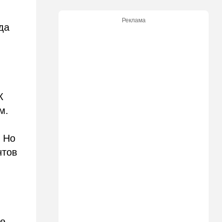
иерусалимского раввина
Реклама
13:02
В мире
да
У Израиля появился новый
союзник: президент
Колумбии начал с особого
жеста
12:43
Общество
Социализм поднимает
К
голову в США
м.
12:42
Израиль
До основанья, а затем:
. Но
Израиль начинает
нтов
восстанавливать Сектор
Газа
12:14
В мире
Reuters вслед за
американскими СМИ
комментирует ключевой
вопрос по войне с Ираном
ее