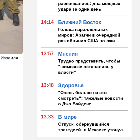
распоясались: два мощных
удара за один день
14:14
Ближний Восток
Голоса параллельных
миров: Арагчи в очередной
раз обвинил США во лжи
13:57
Мнения
 Израиля
Трудно представить, чтобы
“шимпанзе оставались у
власти”
13:48
Здоровье
с
"Очень больно на это
смотреть": тяжелые новости
о Джо Байдене
13:33
В мире
Отпуск, обернувшийся
трагедией: в Мексике утонул
внук известного