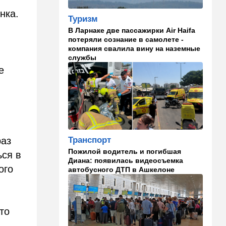
ночь Одессе и Харькову:
нка.
кадры последствий
Туризм
В Ларнаке две пассажирки Air Haifa
08:45
Деньги
потеряли сознание в самолете -
Как торговые сети
компания свалила вину на наземные
манипулируют вами,
службы
заставляя вас
е
раскошелиться. И как от
этого защититься
07:56
Спорт
Брат известного иранского
спортсмена обратился к
Трампу с отчаянной
Транспорт
раз
просьбой
Пожилой водитель и погибшая
ься в
Диана: появилась видеосъемка
07:20
Ближний Восток
ого
автобусного ДТП в Ашкелоне
Американская блокада
парализовала экспорт
иранской нефти
то
06:45
Здоровье
Всего 15 минут сна могут