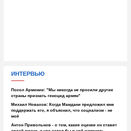
ИНТЕРВЬЮ
Посол Армении: "Мы никогда не просили другие
страны признать геноцид армян"
Михаил Новахов: Когда Мамдани предложил мне
поддержать его, я объяснил, что социализм - не
моё
Антон Привольнов - о том, какие оценки он ставит
своей жизни, и что хотел бы в ней изменить