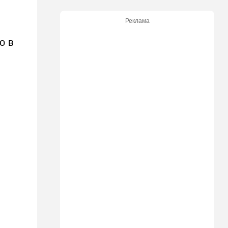
бьют по правам водителей
Реклама
19:30
Транспорт
Пожилой водитель и
о в
погибшая Диана: появилась
видеосъемка автобусного
ДТП в Ашкелоне
18:38
Транспорт
Подарок к праздникам:
американские авиалинии
снова летят в Израиль
18:19
Мнения
В Японии пока не приняты
какие-либо новые решения
о ядерном оружии
18:18
Ближний Восток
Вашингтон нажал на паузу:
США настойчиво попросили
Израиль сбавить обороты в