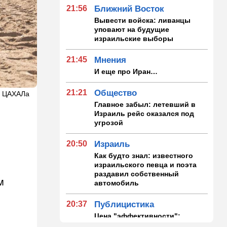
21:56
Ближний Восток
Вывести войска: ливанцы
уповают на будущие
израильские выборы
21:45
Мнения
И еще про Иран…
21:21
Общество
а ЦАХАЛа
Главное забыл: летевший в
Израиль рейс оказался под
угрозой
20:50
Израиль
Как будто знал: известного
израильского певца и поэта
раздавил собственный
м
автомобиль
20:37
Публицистика
Цена "эффективности":
почему новые правила ПДД