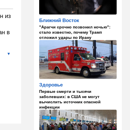
Российский след? В
Германии предотвратили
н из
покушение на
Ближний Восток
производителя дронов для
"Арагчи срочно позвонил ночью":
Украины
ан в
стало известно, почему Трамп
отложил удары по Ирану
11:45
Израиль
Террорист "Нухбы",
участвовавший в резне 7
октября, работал в Газе
водителем грузовика
гумпомощи
11:43
В мире
Здоровье
К программе "спасем
Россию" от топливного
Первые смерти и тысячи
кризиса присоединилась
заболевших: в США не могут
еще одна страна
вычислить источник опасной
инфекции
10:40
Израиль
В Эйлатский залив приплыл
необычный гость. ВИДЕО