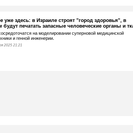
 уже здесь: в Израиле строят "город здоровья", в
м будут печатать запасные человеческие органы и тк
сосредоточатся на моделировании суперновой медицинской
хники и генной инженерии.
я 2025 21:21