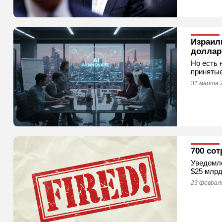
Израиль
доллар
Но есть 
принятые
31 марта 
700 со
Уведомле
$25 млрд
23 февраля