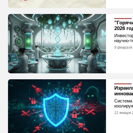
"Горяч
2026 го
Инвестор
научно‑т
9 февраля 
Израил
иннова
Система 
изолируя
21 января 