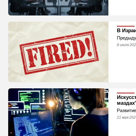
В Изра
Предыдущ
8 июля 202
Искусс
маздах
Развитие
21 мая 202