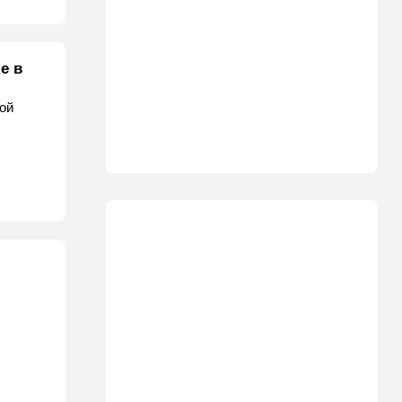
е в
ой