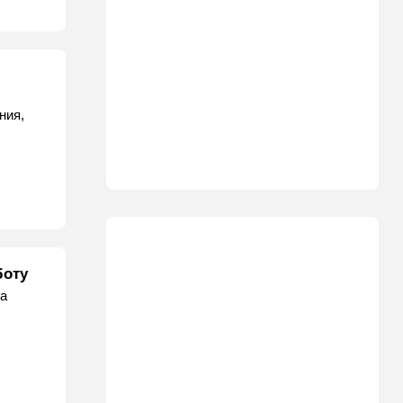
ния,
боту
за