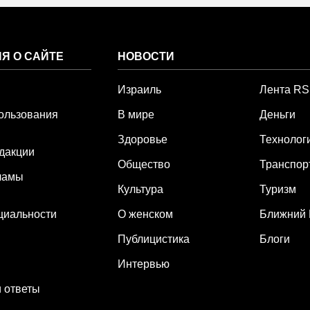
Я О САЙТЕ
НОВОСТИ
Израиль
Лента R
ользования
В мире
Деньги
Здоровье
Технолог
дакции
Общество
Транспор
ламы
Культура
Туризм
циальности
О женском
Ближний 
Публицистика
Блоги
Интервью
 ответы