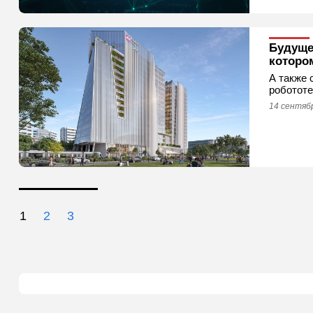
Будущее
которо
А также 
робототе
14 сентябр
1
2
3