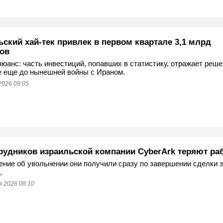
ский хай-тек привлек в первом квартале 3,1 млрд
ов
нюанс: часть инвестиций, попавших в статистику, отражает реше
 еще до нынешней войны с Ираном.
2026 09:05
трудников израильской компании CyberArk теряют ра
ние об увольнении они получили сразу по завершении сделки 
.
 2026 08:10