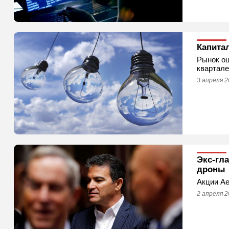
Капита
Рынок оц
квартале
3 апреля 2
Экс-гл
дроны
Акции Ae
2 апреля 2