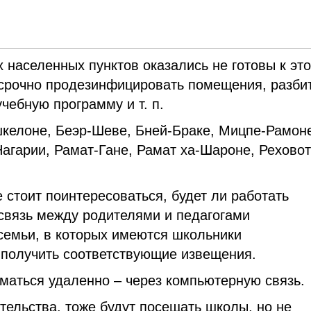
 населенных пунктов оказались не готовы к эт
 срочно продезинфицировать помещения, разби
учебную программу и т. п.
Ашкелоне, Беэр-Шеве, Бней-Браке, Мицпе-Рамон
Нагарии, Рамат-Гане, Рамат ха-Шароне, Реховот
 стоит поинтересоваться, будет ли работать
 связь между родителями и педагогами
семьи, в которых имеются школьники
 получить соответствующие извещения.
иматься удаленно – через компьютерную связь.
тельства, тоже будут посещать школы, но не