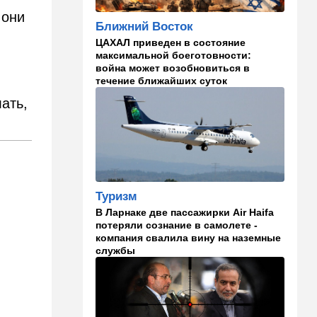
 они
22:33
Транспорт
Ближний Восток
Почему Израиль до сих пор
ЦАХАЛ приведен в состояние
не решил проблему пробок,
максимальной боеготовности:
несмотря на вложенные
война может возобновиться в
миллиарды
течение ближайших суток
лать,
21:56
Ближний Восток
Вывести войска: ливанцы
уповают на будущие
израильские выборы
21:45
Мнения
И еще про Иран…
Туризм
В Ларнаке две пассажирки Air Haifa
21:21
Общество
потеряли сознание в самолете -
компания свалила вину на наземные
Главное забыл: летевший в
службы
Израиль рейс оказался под
угрозой
20:50
Израиль
Как будто знал: известного