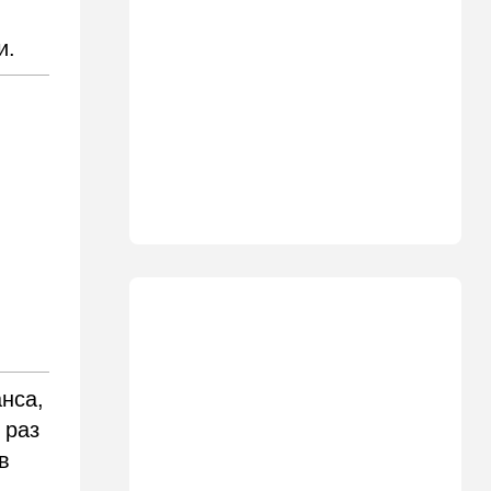
10:10
В мире
и.
"Холодные сферы" над
Ближним Востоком:
Пентагон выложил новую
партию Х-файлов
09:50
Мнения
Я формирую свой
собственный нарратив
09:42
Новости Украины
РФ нанесла удар
баллистикой по Киеву и
дронами по области — есть
погибшие
08:45
Ближний Восток
нса,
Дружить против Израиля:
Иран просится в мекканский
 раз
союз
в
08:18
В мире