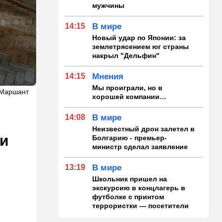
мужчины
14:15
В мире
Новый удар по Японии: за
землетрясением юг страны
накрыл "Дельфин"
14:15
Мнения
Мы проиграли, но в
 Маршант
хорошей компании…
14:08
В мире
Неизвестный дрон залетел в
 и
Болгарию - премьер-
министр сделал заявление
13:19
В мире
Школьник пришел на
экскурсию в концлагерь в
футболке с принтом
террористки — посетители
вызвали полицию