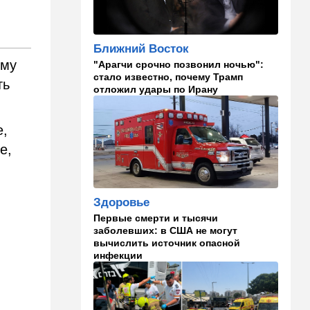
израильского певца и поэта
раздавил собственный
автомобиль
Ближний Восток
20:37
Публицистика
ому
"Арагчи срочно позвонил ночью":
стало известно, почему Трамп
Цена "эффективности":
ть
отложил удары по Ирану
почему новые правила ПДД
бьют по правам водителей
е,
19:30
Транспорт
Пожилой водитель и
е,
погибшая Диана: появилась
видеосъемка автобусного
ДТП в Ашкелоне
Здоровье
18:38
Транспорт
Первые смерти и тысячи
Подарок к праздникам:
заболевших: в США не могут
американские авиалинии
вычислить источник опасной
снова летят в Израиль
инфекции
18:19
Мнения
В Японии пока не приняты