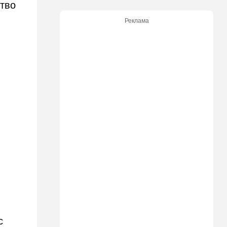
ство
13:05
Ближний Восток
Реклама
ООН обеспокоена:
ближневосточная страна на
пороге гражданской войны
12:20
В мире
Шенген трещит по швам:
Сеута окончательно
рассорила две европейские
страны
11:31
Израиль
Не террорист, а угонщик:
спасаясь от погони, вор
вызвал переполох в поселке
Офарим
11:15
В мире
Дроны-разведчики над
бундесвером: Германия
наконец запаниковала?
с