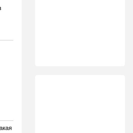
критику
з
21:24
Мнения
О му…ках, шаббате и
конституции…
20:20
Израиль
Маленькая девочка утонула
в Ашкелоне
19:38
Выборы в Израиле
"Голосовать не за кого":
Эрдан и Эдельштейн
создали новую партию
18:42
В мире
Дело пошло: в Газе строят
базу для африканских
солдат, две дружественных
Израилю страны готовы
отправить контингент
такая