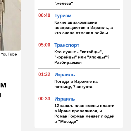
"железа"
06:40
Туризм
Какие авиакомпании
возвращаются в Израиль, а
кто снова отменил рейсы
05:00
Транспорт
Кто лучше - "китайцы",
 YouTube
"корейцы" или "японцы"?
Разбираемся
01:32
Израиль
Погода в Израиле на
ом
пятницу, 7 августа
й
00:33
Израиль
12 канал: план смены власти
в Иране провалился, и
Роман Гофман меняет людей
в "Мосаде"