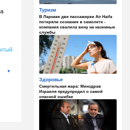
15:00
Культура
Туризм
за
Звездное лето и водные
В Ларнаке две пассажирки Air Haifa
драконы в Израиле: куда
потеряли сознание в самолете -
сходить с детьми на
компания свалила вину на наземные
каникулах
службы
14:49
Стиль жизни
Спор, которому нет конца:
нитый
кто умнее - кошки или
собаки? Ученые дали ответ
14:41
Ближний Восток
Россия и Китай усиливают
Здоровье
поддержку Ирана: война с
Смертельная жара: Минздрав
США меняет баланс сил
Израиля предупредил о самой
опасной ошибке
14:18
Мнения
"Это ваше туда-сюда
страшно раздражает"
14:06
Транспорт