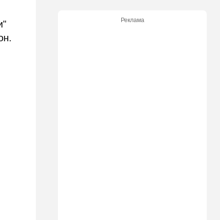
00:07
Израиль
Стало известно, кому
Реклама
и"
принадлежит тело,
найденное в районе Петах-
он.
Тиквы
23:42
Общество
Помогите найти: пропала
Эльмира из Рамат-Гана
23:35
Мнения
Безо всяких табу
22:20
Израиль
Проживающий в России
израильтянин прямо с
самолета угодил в ШАБАК
21:48
Израиль
"Сумасшедшие рулят
психбольницей": новое
назначение в ООН вызвало